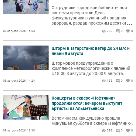
Сотрудники городской библиотечной
системы превратили День
физкультурника в уличный праздник
...
здоровья, раздав прохожим десятки
информационных листовок и заряд
08 августа 2026, 15:03
230
0
0
бодрости.
Шторм в Татарстане: ветер до 24 м/с и
ливни 9 августа
Штормовое предупреждение о
комплексе метеорологических явлений
с 18.00 8 августа до 20.00 9 августа.
08 августа 2026, 14:24
165
0
0
Концерты в сквере «Нефтяник»
продолжаются: вечером выступят
артисты из Альметьевска
Вспоминаем, как душевно прошла
минувшая суббота в сквере «Нефтяник».
08 августа 2026, 13:30
239
0
0