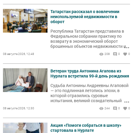
Татарстан рассказал о вовлечении
неиспользуемой недвижимости в
оборот
Республика Татарстан представила в
Федеральном собрании практику по
возврату в экономический оборот
...
брошенных объектов недвижимости и
выступила с инициативой упростить
08 августа 2026, 12:48
208
0
0
передачу федеральных активов
регионам.
Ветеран труда Антонина Агапова из
Нурлата встретила 99-й день рождения
Судьба Антонины Андреевны Агаповой
— это подлинная летопись эпохи, в
которой отразились суровые
...
испытания, великий созидательный
труд и беззаветная преданность
08 августа 2026, 12:30
244
0
0
Родине.
Акция «Помоги собраться в школу»
стартовала в Нурлате