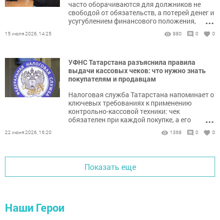
часто оборачиваются для должников не
свободой от обязательств, а потерей денег и
...
усугублением финансового положения,
предупредила представитель Банка России.
15 июля 2026, 14:25
880
0
0
УФНС Татарстана разъяснила правила
выдачи кассовых чеков: что нужно знать
покупателям и продавцам
Налоговая служба Татарстана напоминает о
ключевых требованиях к применению
контрольно-кассовой техники: чек
...
обязателен при каждой покупке, а его
отсутствие грозит серьёзными штрафами.
22 июня 2026, 16:20
1368
0
0
Разбираем основные правила, исключения и
полезные сервисы для контроля.
Показать еще
Наши Герои