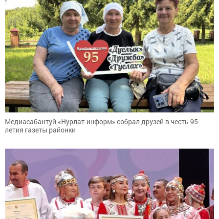
Медиасабантуй «Нурлат-информ» собрал друзей в честь 95-
летия газеты районки