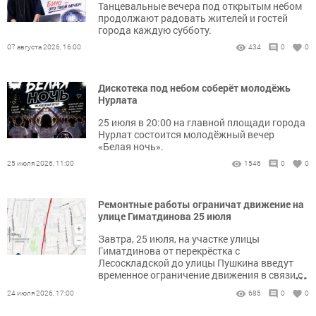
Танцевальные вечера под открытым небом
продолжают радовать жителей и гостей
города каждую субботу.
07 августа 2026, 16:00
434
0
0
Дискотека под небом соберёт молодёжь
Нурлата
25 июля в 20:00 на главной площади города
Нурлат состоится молодёжный вечер
«Белая ночь».
25 июля 2026, 11:00
1546
0
0
Ремонтные работы ограничат движение на
улице Гиматдинова 25 июля
Завтра, 25 июля, на участке улицы
Гиматдинова от перекрёстка с
Лесоскладской до улицы Пушкина введут
...
временное ограничение движения в связи с
дорожным ремонтом.
24 июля 2026, 17:00
685
0
0