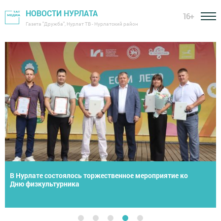
НОВОСТИ НУРЛАТА
16+
Газета "Дружба", Нурлат ТВ - Нурлатский район
Лучшие лесорубы Татарстана соревнуются в
Нурлатском районе