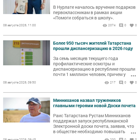
В Нурлате началось вручение подарков
первоклассникам в рамках акции
«Помоги собраться в школу».
08 августа 2026, 11:00
2074
0
0
Более 950 тысяч жителей Татарстана
прошли диспансеризацию в 2026 году
За семь месяцев текущего года
профилактические осмотры и
диспансеризацию в республике прошли
...
почти 1 миллион человек, причем у
каждого третьего врачи выявили
08 августа 2026, 09:50
217
0
0
показания для углубленного
обследования.
Минниханов назвал тружеников
главными героями новой Доски почета
Раис Татарстана Рустам Минниханов
поддержал запуск республиканской
Электронной доски почета, заявив, что
...
в обществе необходимо повышать
авторитет рядовых работников
08 августа 2026, 09:45
200
0
0