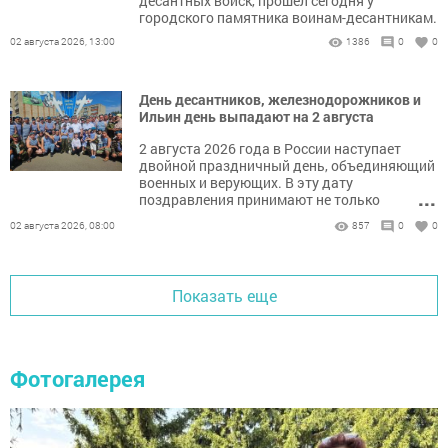
десантных войск, прошёл сегодня у
городского памятника воинам-десантникам.
02 августа 2026, 13:00
1386
0
0
День десантников, железнодорожников и
Ильин день выпадают на 2 августа
2 августа 2026 года в России наступает
двойной праздничный день, объединяющий
военных и верующих. В эту дату
...
поздравления принимают не только
десантники и железнодорожники, но и все
02 августа 2026, 08:00
857
0
0
православные христиане, чтящие память
пророка Илии.
Показать еще
Фотогалерея