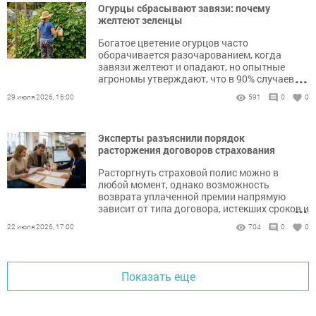
Огурцы сбрасывают завязи: почему
желтеют зеленцы
Богатое цветение огурцов часто
оборачивается разочарованием, когда
завязи желтеют и опадают, но опытные
...
агрономы утверждают, что в 90% случаев
эту проблему можно решить корректировкой
29 июля 2026, 16:00
591
0
0
полива и питания.
Эксперты разъяснили порядок
расторжения договоров страхования
Расторгнуть страховой полис можно в
любой момент, однако возможность
возврата уплаченной премии напрямую
...
зависит от типа договора, истекших сроков и
текущей юридической практики.
22 июля 2026, 17:00
704
0
0
Показать еще