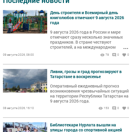
Последние новости
День строителя и Всемирный день
книголюбов отмечают 9 августа 2026
года
9 августа 2026 года в России и мире
отмечают сразу несколько значимых
праздников. В стране чествуют
...
строителей, а на международном
уровне поздравляют книголюбов и
09 августа 2026, 08:00
78
0
0
коренные народы.
Ливни, грозы и град прогнозируют в
Татарстане в воскресенье
Оперативный ежедневный прогноз
возникновения чрезвычайных ситуаций
на территории Республики Татарстан на
9 августа 2026 года.
08 августа 2026, 16:10
153
0
0
Библиотекари Нурлата вышли на
улицы города со спортивной акцией