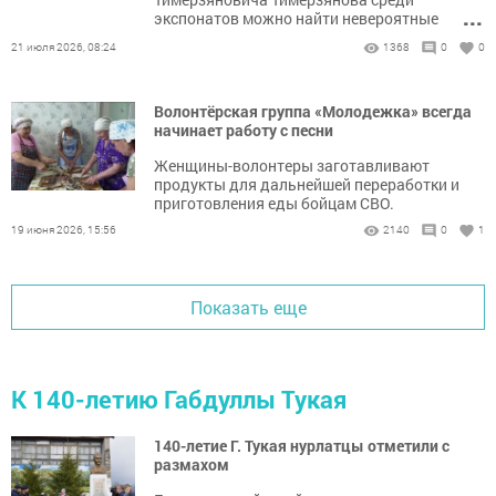
...
экспонатов можно найти невероятные
трофеи.
21 июля 2026, 08:24
1368
0
0
Волонтёрская группа «Молодежка» всегда
начинает работу с песни
Женщины-волонтеры заготавливают
продукты для дальнейшей переработки и
приготовления еды бойцам СВО.
19 июня 2026, 15:56
2140
0
1
Показать еще
К 140-летию Габдуллы Тукая
140-летие Г. Тукая нурлатцы отметили с
размахом