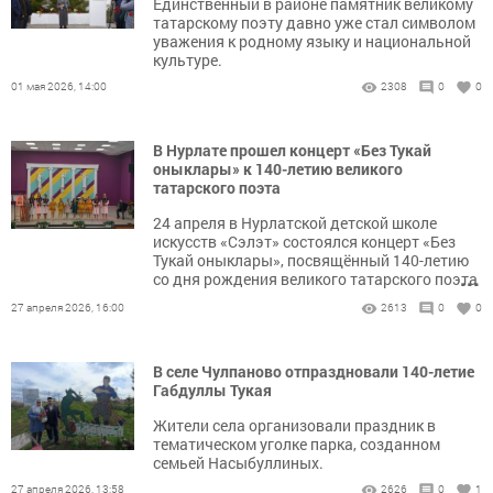
Единственный в районе памятник великому
татарскому поэту давно уже стал символом
уважения к родному языку и национальной
культуре.
01 мая 2026, 14:00
2308
0
0
В Нурлате прошел концерт «Без Тукай
оныклары» к 140-летию великого
татарского поэта
24 апреля в Нурлатской детской школе
искусств «Сэлэт» состоялся концерт «Без
Тукай оныклары», посвящённый 140-летию
...
со дня рождения великого татарского поэта
Габдуллы Тукая.
27 апреля 2026, 16:00
2613
0
0
В селе Чулпаново отпраздновали 140-летие
Габдуллы Тукая
Жители села организовали праздник в
тематическом уголке парка, созданном
семьей Насыбуллиных.
27 апреля 2026, 13:58
2626
0
1