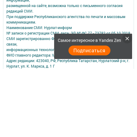
информации,
размещенной на сайте, возможна только с письменного согласия
редакций СМИ.
При поддержке Республиканского агентства по печати и массовым
коммуникациям.
Наименование СМИ: Нурлат-⁠информ
№ записи о регистрации СМИ, дата: ЭЛ № ФС 77 -⁠ 73782 от 05.10.2018
СМИ зарегистрированно Федеральной службой по надзору в сфере
Самое интересное в Yandex Zen
связи,
Подписаться
информационных технологий и массовых коммуникаций
ФИО главного редактора: Мубаракшина Лилия Мирзазяновна
Адрес редакции: 423040, РФ, Республика Татарстан, Нурлатский р-н, г.
Нурлат, ул. К. Маркса, д. 1 Г
Телефон редакции: 8(84345) 2-36-13
E-mail редакции: redak@list.ru
nurlatweb@yandex.ru
Для сообщений о фактах коррупции: redak@list.ru ,
nurlatweb@yandex.ru
Учредитель СМИ: АО «ТАТМЕДИА»
Антикоррупционная политика
АО «ТАТМЕДИА» использует «cookie»
для персонализации сервисов и
удобства пользователей сайтом.
Использование «cookie» можно отменить в настройках браузера.
Политика конфиденциальности