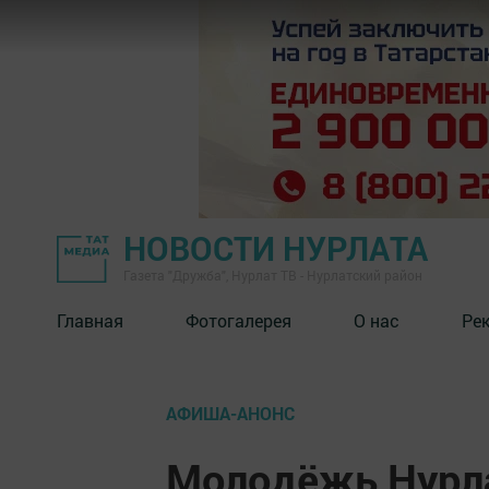
НОВОСТИ НУРЛАТА
Газета "Дружба", Нурлат ТВ - Нурлатский район
Главная
Фотогалерея
О нас
Ре
АФИША-АНОНС
Молодёжь Нурла