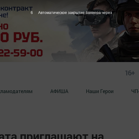
5
Автоматическое закрытие баннера через
16+
кламодателям
АФИША
Наши Герои
ЧП
та приглашают на