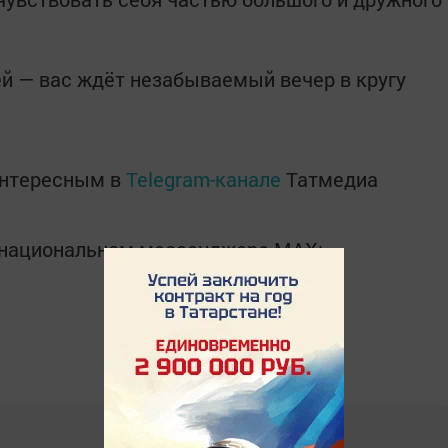
ей — вас ждёт незабываемый вечер в кругу
интересным в
Telegram-канале
Татмедиа
в национальном мессенджере MАХ: