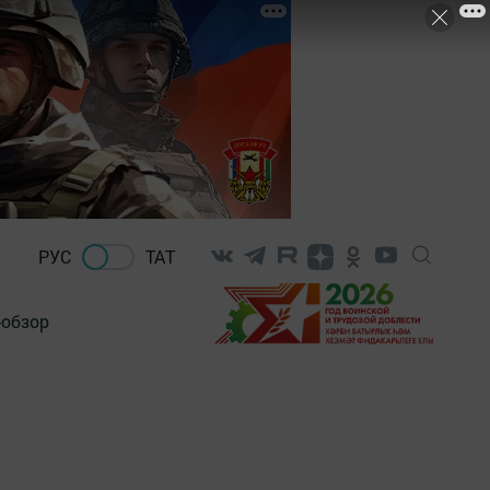
РУС
ТАТ
-обзор