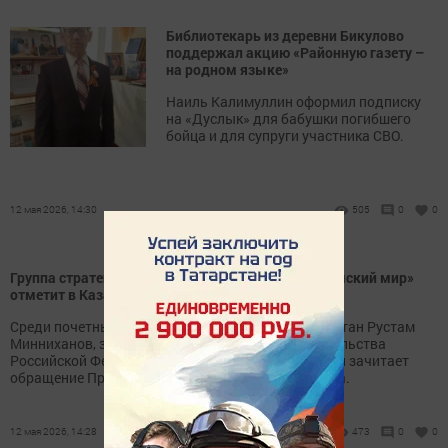
Библиотекарь из деревни Бикулово
поддержал акцию «Районную газету –
на родном языке»
Наиль Калимуллин оформил подписку
на «Дуслык» для бабушки погибшего
бойца и для супруги участника СВО.
12 мая 2026, 14:30
505
0
0
Группа стратегического видения «Россия — Исламский мир»
отметит в Казани 20-летие
Среди почетных гостей — Раис Республики Татарстан Рустам
Минниханов, заместитель Председателя Правительства
Российской Федерации Марат Хуснуллин, который зачитает
обращение Президента России Владимира Путина.
12 мая 2026, 14:28
473
0
0