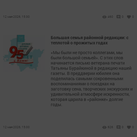
12 мая 2026, 15:30
460
0
0
Большая семья районной редакции: с
теплотой о прожитых годах
«Мы были не просто коллегами, мы
были большой семьей». С этих слов
начинается письмо ветерана печати
Татьяны Бурайкиной в редакцию нашей
газеты. В преддверии юбилея она
поделилась самыми сокровенными
воспоминаниями о поездках на
заготовку сена, творческих экскурсиях и
удивительной атмосфере искренности,
которая царила в «районке» долгие
годы.
12 мая 2026, 15:00
626
0
0