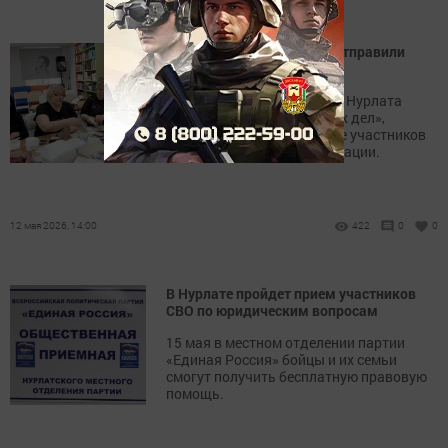
Более 600 «сухих душей» отправили
бойцам из Нурлата
В центральной библиотеке Нурлата
прошла акция «Час добрых дел»,
приуроченная к поддержке участников
специальной военной операции.
12 мая 2026, 14:00
422
0
0
В Нурлате пройдет прием участников
СВО по юридическим вопросам
15 мая в местном отделении партии
«Единая Россия» бойцы и их семьи
смогут получить бесплатную правовую
помощь.