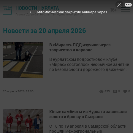
НОВОСТИ НУРЛАТА
16+
6
Автоматическое закрытие баннера через
Газета "Дружба", Нурлат ТВ - Нурлатский район
Новости за 20 апреля 2026
В «Мирасе» ПДД изучили через
творчество и караоке
В нурлатском подростковом клубе
«Мирас» состоялось необычное занятие
по безопасности дорожного движения.
20 апреля 2026, 18:00
455
0
0
Юные самбисты из Нурлата завоевали
золото и бронзу в Сызрани
С 18 по 19 апреля в Самарской области
прошли межрегиональные