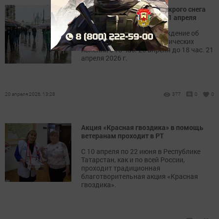
Осадки в виде дождя и мокрого снега
ожидаются в Татарстане 21 апреля
Консультация – предупреждение об
интенсивности метеорологических
явлений с 18 час. 20 апреля до 18 час. 21
апреля 2026 г.
20 апреля 2026, 13:28
377
0
0
Акция «Красная гвоздика» в помощь
ветеранам проходит в РТ
С 10 апреля по 22 июня в Республике
Татарстан, как и по всей России,
проходит традиционная
благотворительная акция «Красная
гвоздика».