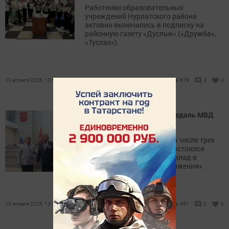
Работники образовательных
учреждений Нурлатского района
активно включились в подписку на
районную газету «Дуслык» («Дружба»,
«Туслах»).
20 апреля 2026, 13:56
676
0
0
Идрис Каримов получил медаль МВД
России
Нурлатец Идрис Каримов в числе трех
ветеранов МВД России удостоился
медали «За поддержку и вклад в
развитие ветеранского движения».
20 апреля 2026, 13:54
681
0
0