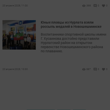
20 апреля 2026, 11:00
399
0
0
Юные пловцы из Нурлата взяли
россыпь медалей в Новошешминске
Воспитанники спортивной школы имени
Г. Хусаинова достойно представили
Нурлатский район на открытом
первенстве Новошешминского района
по плаванию.
20 апреля 2026, 10:30
887
0
0