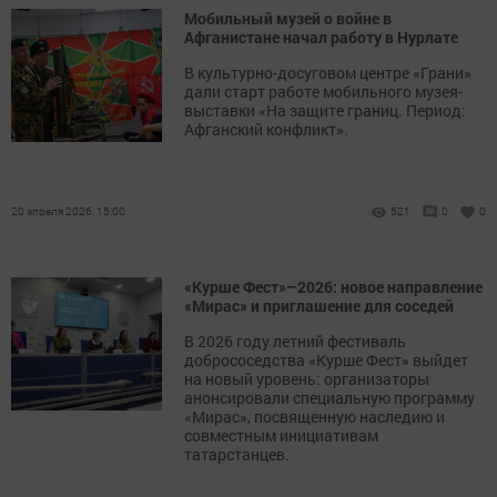
Мобильный музей о войне в
Афганистане начал работу в Нурлате
В культурно-досуговом центре «Грани»
дали старт работе мобильного музея-
выставки «На защите границ. Период:
Афганский конфликт».
20 апреля 2026, 15:00
521
0
0
«Курше Фест»–2026: новое направление
«Мирас» и приглашение для соседей
В 2026 году летний фестиваль
добрососедства «Курше Фест» выйдет
на новый уровень: организаторы
анонсировали специальную программу
«Мирас», посвященную наследию и
совместным инициативам
татарстанцев.