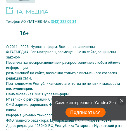
Телефон АО «ТАТМЕДИА»:
(843) 222 09 84
16+
© 2011 - 2026. Нурлат-⁠информ. Все права защищены.
© ТАТМЕДИА. Все материалы, размещенные на сайте, защищены
законом.
Перепечатка, воспроизведение и распространение в любом объеме
информации,
размещенной на сайте, возможна только с письменного согласия
редакций СМИ.
При поддержке Республиканского агентства по печати и массовым
коммуникациям.
Наименование СМИ: Нурлат-⁠информ
№ записи о регистрации СМИ, дата: ЭЛ № ФС 77 -⁠ 73782 от 05.10.2018
Самое интересное в Yandex Zen
СМИ зарегистрированно Федеральной службой по надзору в сфере
связи,
Подписаться
информационных технологий и массовых коммуникаций
ФИО главного редактора: Мубаракшина Лилия Мирзазяновна
Адрес редакции: 423040, РФ, Республика Татарстан, Нурлатский р-н, г.
Нурлат, ул. К. Маркса, д. 1 Г