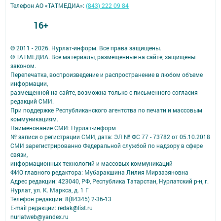
Телефон АО «ТАТМЕДИА»:
(843) 222 09 84
16+
© 2011 - 2026. Нурлат-⁠информ. Все права защищены.
© ТАТМЕДИА. Все материалы, размещенные на сайте, защищены
законом.
Перепечатка, воспроизведение и распространение в любом объеме
информации,
размещенной на сайте, возможна только с письменного согласия
редакций СМИ.
При поддержке Республиканского агентства по печати и массовым
коммуникациям.
Наименование СМИ: Нурлат-⁠информ
№ записи о регистрации СМИ, дата: ЭЛ № ФС 77 -⁠ 73782 от 05.10.2018
СМИ зарегистрированно Федеральной службой по надзору в сфере
связи,
информационных технологий и массовых коммуникаций
ФИО главного редактора: Мубаракшина Лилия Мирзазяновна
Адрес редакции: 423040, РФ, Республика Татарстан, Нурлатский р-н, г.
Нурлат, ул. К. Маркса, д. 1 Г
Телефон редакции: 8(84345) 2-36-13
E-mail редакции: redak@list.ru
nurlatweb@yandex.ru