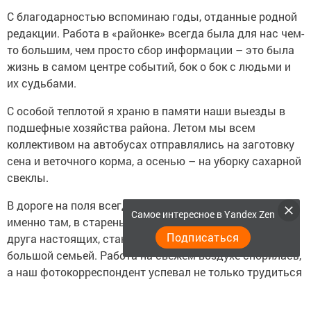
С благодарностью вспоминаю годы, отданные родной
редакции. Работа в «районке» всегда была для нас чем-
то большим, чем просто сбор информации – это была
жизнь в самом центре событий, бок о бок с людьми и
их судьбами.
С особой теплотой я храню в памяти наши выезды в
подшефные хозяйства района. Летом мы всем
коллективом на автобусах отправлялись на заготовку
сена и веточного корма, а осенью – на уборку сахарной
свеклы.
В дороге на поля всегда звучали песни и шутки –
Самое интересное в Yandex Zen
именно там, в стареньком автобусе, мы узнавали друг
Подписаться
друга настоящих, становясь не просто коллегами, а
большой семьей. Работа на свежем воздухе спорилась,
а наш фотокорреспондент успевал не только трудиться
наравне со всеми, но и запечатлевать самые живые
моменты наших будней. Эти снимки я до сих пор