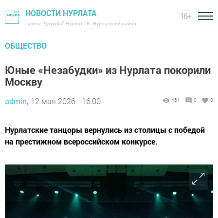
НОВОСТИ НУРЛАТА
16+
Газета "Дружба", Нурлат ТВ - Нурлатский район
ОБЩЕСТВО
Юные «Незабудки» из Нурлата покорили
Москву
admin,
12 мая 2026 - 16:00
461
0
0
Нурлатские танцоры вернулись из столицы с победой
на престижном всероссийском конкурсе.