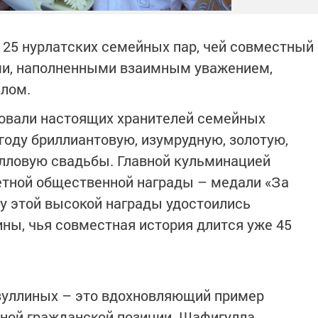
 25 нурлатских семейных пар, чей совместный
ми, наполненными взаимным уважением,
лом.
вовали настоящих хранителей семейных
году бриллиантовую, изумрудную, золотую,
алловую свадьбы. Главной кульминацией
етной общественной награды – медали «За
ду этой высокой награды удостоились
ны, чья совместная история длится уже 45
зуллиных – это вдохновляющий пример
вной гражданской позиции. Шафигулла