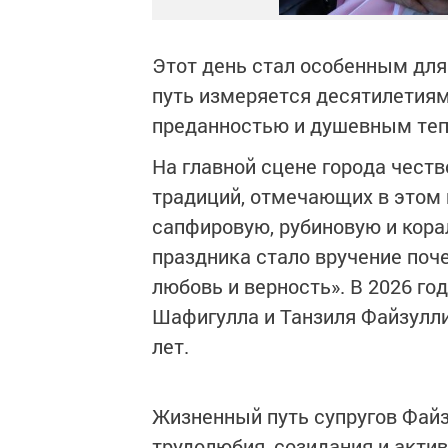
Этот день стал особенным для
путь измеряется десятилетия
преданностью и душевным теп
На главной сцене города чест
традиций, отмечающих в этом 
сапфировую, рубиновую и кор
праздника стало вручение поч
любовь и верность». В 2026 го
Шафигулла и Танзиля Файзулли
лет.
Жизненный путь супругов Фай
трудолюбия, созидания и акти