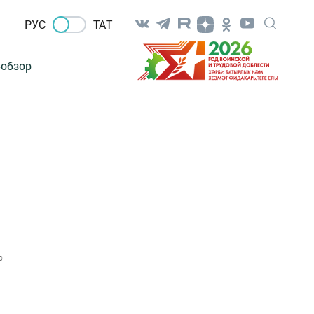
РУС
ТАТ
-обзор
0