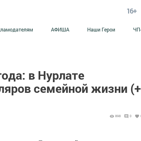
16+
кламодателям
АФИША
Наши Герои
ЧП
ода: в Нурлате
ляров семейной жизни (+
898
0