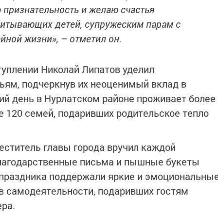
признательность и желаю счастья
питывающих детей, супружеским парам с
ной жизни», – отметил он.
уплении Николай Липатов уделил
ям, подчеркнув их неоценимый вклад в
ий день в Нурлатском районе проживает более
е 120 семей, подаривших родительское тепло
меститель главы города вручил каждой
лагодарственные письма и пышные букеты
 праздника поддержали яркие и эмоциональны
в самодеятельности, подаривших гостям
ра.