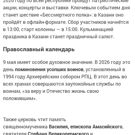
2026 году по всей республике пройдут патриотические
акции, концерты и выставки. Ключевым событием дня
станет шествие «Бессмертного полка»: в Казани оно
пройдёт в офлайн-формате. Сбор участников начнётся
в 13:00, старт колонны — в 15:00. Кульминацией
праздника в Казани станет праздничный салют.
Православный календарь
9 мая имеет особое духовное значение. В 2026 году это
день
поминовения усопших воинов
, установленный в
1994 году Архиерейским собором РПЦ. В этот день во
всех храмах совершаются заупокойные службы по
воинам, «за веру и Отечество жизнь свою
положившим».
Также церковь чтит память
священномученика
Василия, епископа Амасийского
,
святителя
Стефана Великопермского
и