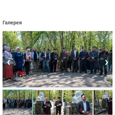
Галерея
❮
❯