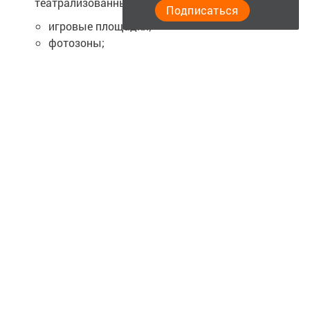
театрализованных площадок:
Подписаться
игровые площадки;
фотозоны;
мастер-классы. Также на Центральной
площади будет работать выставка
автомашин и мотоциклов, а также
организована «Полевая кухня».
19:30–20:30.
Сквер «Театральный» —
праздничный концерт «Салют Победы».
20:30–22:00.
Сквер «Театральный» — выступление
Народного артиста Республики Татарстан Вила
Усманова.
Ждём вас на праздничных мероприятиях! Пусть этот
день будет наполнен уважением к подвигу наших
предков и радостью от общения с близкими!
0+