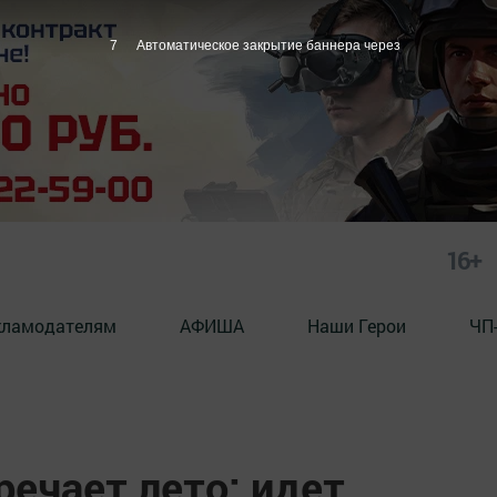
6
Автоматическое закрытие баннера через
16+
кламодателям
АФИША
Наши Герои
ЧП
ечает лето: идет