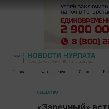
НОВОСТИ НУРЛАТА
Газета "Дружба", Нурлат ТВ - Нурлатский район
Главная
Фотогалерея
О нас
Ре
ОБЩЕСТВО
«Заречный» встр