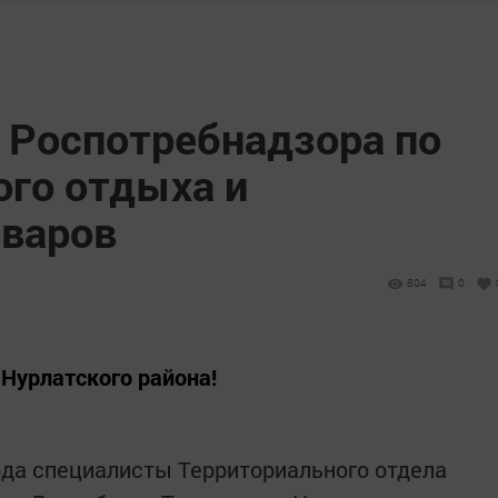
» Роспотребнадзора по
ого отдыха и
оваров
804
0
Нурлатского района!
года специалисты Территориального отдела