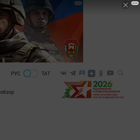
РУС
ТАТ
-обзор