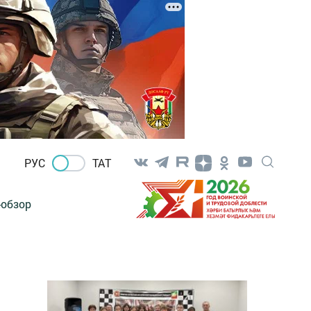
РУС
ТАТ
-обзор