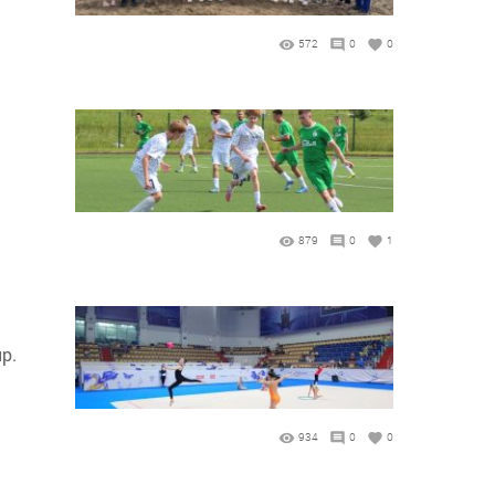
572
0
0
879
0
1
p.
934
0
0