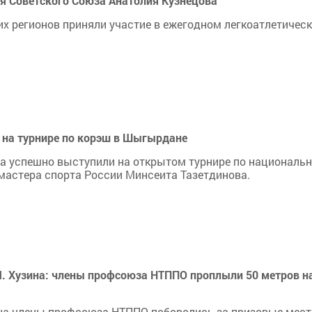
оя Советского Союза Анатолия Кузнецова
их регионов приняли участие в ежегодном легкоатлетичес
 на турнире по корэш в Шыгырдане
ва успешно выступили на открытом турнире по националь
мастера спорта России Минсеита Тазетдинова.
М. Хузина: члены профсоюза НТППО проплыли 50 метров н
ина члены профсоюза НТППО поборолись за призовые мест