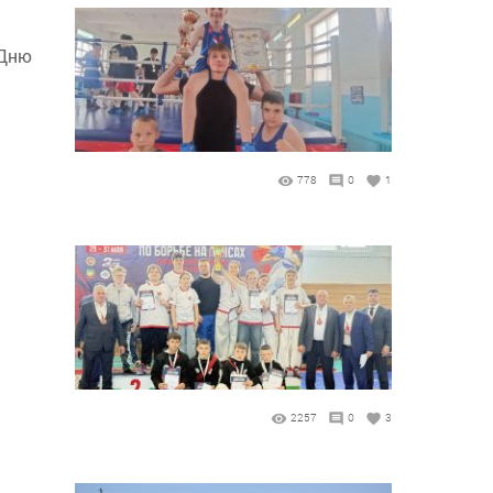
 Дню
и
778
0
1
2257
0
3