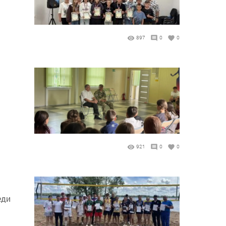
897
0
0
921
0
0
еди