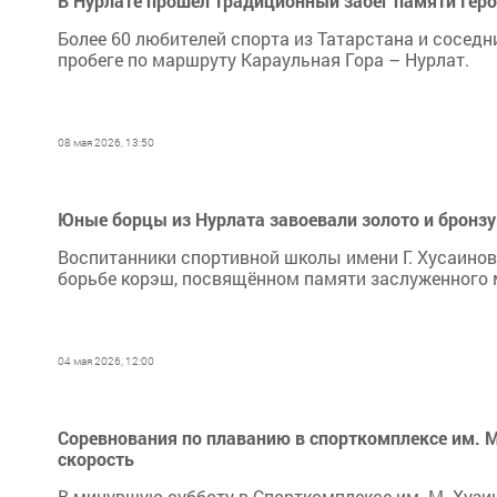
В Нурлате прошел традиционный забег памяти Гер
Более 60 любителей спорта из Татарстана и соседн
пробеге по маршруту Караульная Гора – Нурлат.
08 мая 2026, 13:50
Юные борцы из Нурлата завоевали золото и бронзу
Воспитанники спортивной школы имени Г. Хусаино
борьбе корэш, посвящённом памяти заслуженного 
04 мая 2026, 12:00
Соревнования по плаванию в спорткомплексе им. 
скорость
В минувшую субботу в Спорткомплексе им. М. Хуз