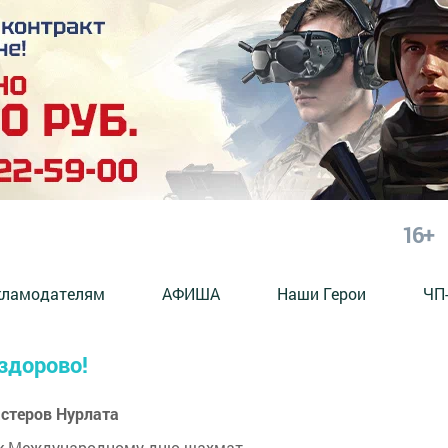
16+
кламодателям
АФИША
Наши Герои
ЧП
здорово!
стеров Нурлата
 к Международному дню шахмат.