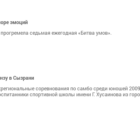
море эмоций
т прогремела седьмая ежегодная «Битва умов».
нзу в Сызрани
ежрегиональные соревнования по самбо среди юношей 200
оспитанники спортивной школы имени Г. Хусаинова из гор