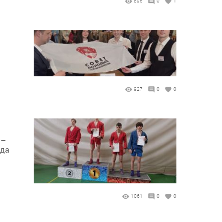
895
0
1
927
0
0
9–
ода
1061
0
0