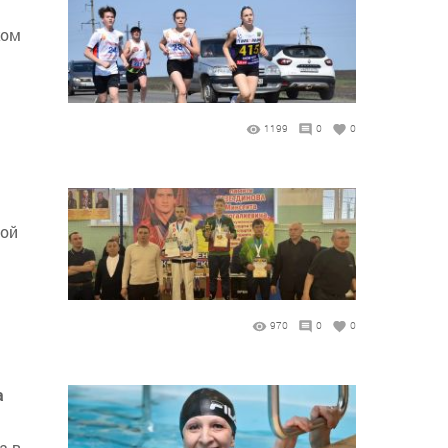
ком
1199
0
0
ной
970
0
0
а
а в