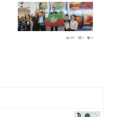
897
0
0