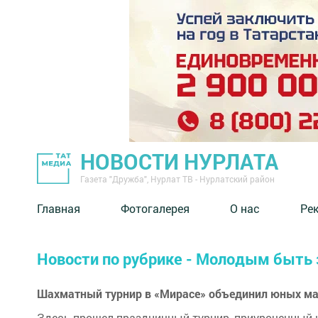
НОВОСТИ НУРЛАТА
Газета "Дружба", Нурлат ТВ - Нурлатский район
Главная
Фотогалерея
О нас
Ре
Новости по рубрике - Молодым быть 
Шахматный турнир в «Мирасе» объединил юных ма
Здесь прошел праздничный турнир, приуроченный