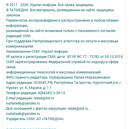
© 2011 - 2026. Нурлат-⁠информ. Все права защищены.
© ТАТМЕДИА. Все материалы, размещенные на сайте, защищены
законом.
Перепечатка, воспроизведение и распространение в любом объеме
информации,
размещенной на сайте, возможна только с письменного согласия
редакций СМИ.
При поддержке Республиканского агентства по печати и массовым
коммуникациям.
Наименование СМИ: Нурлат-⁠информ
№ записи о регистрации СМИ, дата: ЭЛ № ФС 77 -⁠ 73782 от 05.10.2018
СМИ зарегистрированно Федеральной службой по надзору в сфере
связи,
информационных технологий и массовых коммуникаций
ФИО главного редактора: Мубаракшина Лилия Мирзазяновна
Адрес редакции: 423040, РФ, Республика Татарстан, Нурлатский р-н, г.
Нурлат, ул. К. Маркса, д. 1 Г
Телефон редакции: 8(84345) 2-36-13
E-mail редакции: redak@list.ru
nurlatweb@yandex.ru
Для сообщений о фактах коррупции: redak@list.ru ,
nurlatweb@yandex.ru
Учредитель СМИ: АО «ТАТМЕДИА»
Антикоррупционная политика