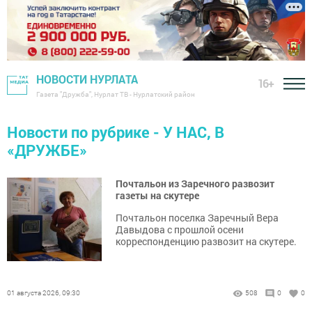
НОВОСТИ НУРЛАТА
16+
Газета "Дружба", Нурлат ТВ - Нурлатский район
Новости по рубрике - У НАС, В
«ДРУЖБЕ»
Почтальон из Заречного развозит
газеты на скутере
Почтальон поселка Заречный Вера
Давыдова с прошлой осени
корреспонденцию развозит на скутере.
01 августа 2026, 09:30
508
0
0