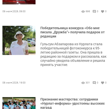
09 июля 2026, 09:00
696
0
0
Победительница конкурса «Обо мне
писала „Дружба“» получила подарок от
редакции
Гульсум Абзапарова из Нурлата стала
победительницей фотоконкурса к 95-
летию районной газеты. Она пришла в
редакцию за подарком и рассказала, как
случайно увидела объявление и решила
принять участие.
08 июля 2026, 19:00
301
0
0
Признание мастерства: сотрудники
«Нурлат-информа» удостоены высоких
наград