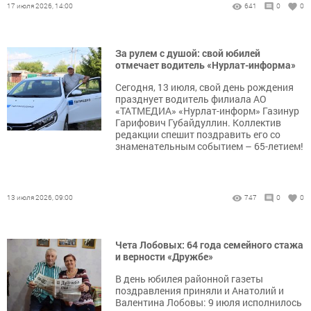
17 июля 2026, 14:00
641
0
0
За рулем с душой: свой юбилей
отмечает водитель «Нурлат-информа»
Сегодня, 13 июля, свой день рождения
празднует водитель филиала АО
«ТАТМЕДИА» «Нурлат-информ» Газинур
Гарифович Губайдуллин. Коллектив
редакции спешит поздравить его со
знаменательным событием – 65-летием!
13 июля 2026, 09:00
747
0
0
Чета Лобовых: 64 года семейного стажа
и верности «Дружбе»
В день юбилея районной газеты
поздравления приняли и Анатолий и
Валентина Лобовы: 9 июля исполнилось