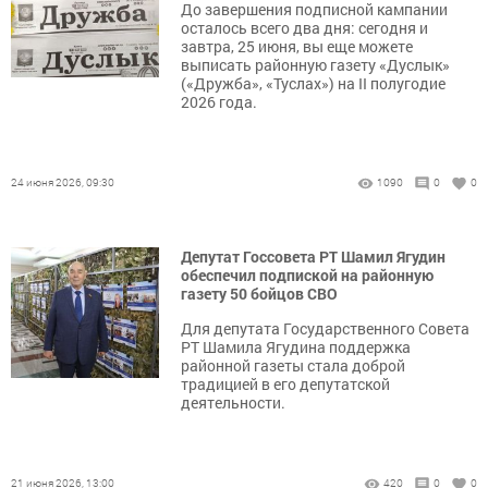
До завершения подписной кампании
осталось всего два дня: сегодня и
завтра, 25 июня, вы еще можете
выписать районную газету «Дуслык»
(«Дружба», «Туслах») на II полугодие
2026 года.
24 июня 2026, 09:30
1090
0
0
Депутат Госсовета РТ Шамил Ягудин
обеспечил подпиской на районную
газету 50 бойцов СВО
Для депутата Государственного Совета
РТ Шамила Ягудина поддержка
районной газеты стала доброй
традицией в его депутатской
деятельности.
21 июня 2026, 13:00
420
0
0