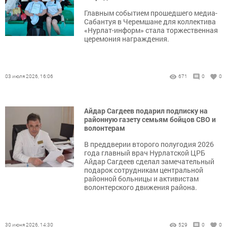
Главным событием прошедшего медиа-
Сабантуя в Черемшане для коллектива
«Нурлат-информ» стала торжественная
церемония награждения.
03 июля 2026, 16:06
671
0
0
Айдар Сагдеев подарил подписку на
районную газету семьям бойцов СВО и
волонтерам
В преддверии второго полугодия 2026
года главный врач Нурлатской ЦРБ
Айдар Сагдеев сделал замечательный
подарок сотрудникам центральной
районной больницы и активистам
волонтерского движения района.
30 июня 2026, 14:30
529
0
0