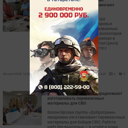
школьники и волонтеры помогают
бойцам СВО
В волонтерском штабе Центра
активного долголетия и здоровья
прошла теплая встреча с названным
внуком Юрой. Подопечный волонтеров
– военнослужащий Юрий приехал в
отпуск. В этот день он посетил Центр
активного долголетия вместе с
учениками школы №2.
08 июля 2026, 14:00
345
0
0
Волонтёры «Доброграни» продолжают
изготавливать перевязочные
материалы для СВО
Волонтёрская группа «Доброграни»
ежедневно изготавливает перевязочные
материалы для бойцов СВО. Работа
идёт без выходных — в штабе и дома,