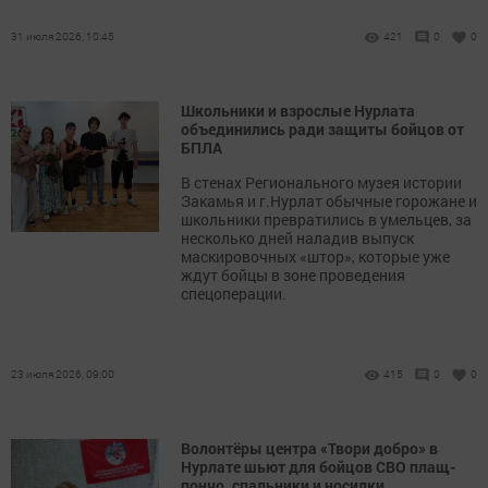
31 июля 2026, 10:45
421
0
0
Школьники и взрослые Нурлата
объединились ради защиты бойцов от
БПЛА
В стенах Регионального музея истории
Закамья и г.Нурлат обычные горожане и
школьники превратились в умельцев, за
несколько дней наладив выпуск
маскировочных «штор», которые уже
ждут бойцы в зоне проведения
спецоперации.
23 июля 2026, 09:00
415
0
0
Волонтёры центра «Твори добро» в
Нурлате шьют для бойцов СВО плащ-
пончо, спальники и носилки