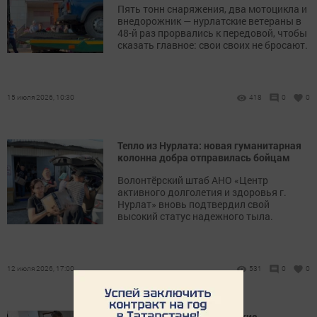
Пять тонн снаряжения, два мотоцикла и
внедорожник — нурлатские ветераны в
48-й раз прорвались к передовой, чтобы
сказать главное: свои своих не бросают.
15 июля 2026, 10:30
418
0
0
Тепло из Нурлата: новая гуманитарная
колонна добра отправилась бойцам
Волонтёрский штаб АНО «Центр
активного долголетия и здоровья г.
Нурлат» вновь подтвердил свой
высокий статус надежного тыла.
12 июля 2026, 17:00
531
0
0
Связь поколений: нурлатские