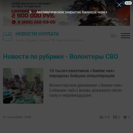
5
Автоматическое закрытие баннера через
НОВОСТИ НУРЛАТА
16+
Газета "Дружба", Нурлат ТВ - Нурлатский район
Новости по рубрике - Волонтеры СВО
10 тысяч пакетиков «Энием чае»
переданы бойцам спецоперации
Волонтерское движение «Энием чае»
(«Мамин чай») вновь доказало свою
силу и неравнодушие.
31 июля 2026, 16:50
415
0
0