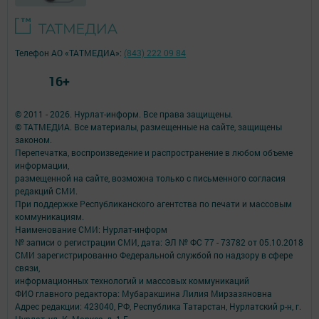
Телефон АО «ТАТМЕДИА»:
(843) 222 09 84
16+
© 2011 - 2026. Нурлат-⁠информ. Все права защищены.
© ТАТМЕДИА. Все материалы, размещенные на сайте, защищены
законом.
Перепечатка, воспроизведение и распространение в любом объеме
информации,
размещенной на сайте, возможна только с письменного согласия
редакций СМИ.
При поддержке Республиканского агентства по печати и массовым
коммуникациям.
Наименование СМИ: Нурлат-⁠информ
№ записи о регистрации СМИ, дата: ЭЛ № ФС 77 -⁠ 73782 от 05.10.2018
СМИ зарегистрированно Федеральной службой по надзору в сфере
связи,
информационных технологий и массовых коммуникаций
ФИО главного редактора: Мубаракшина Лилия Мирзазяновна
Адрес редакции: 423040, РФ, Республика Татарстан, Нурлатский р-н, г.
Нурлат, ул. К. Маркса, д. 1 Г