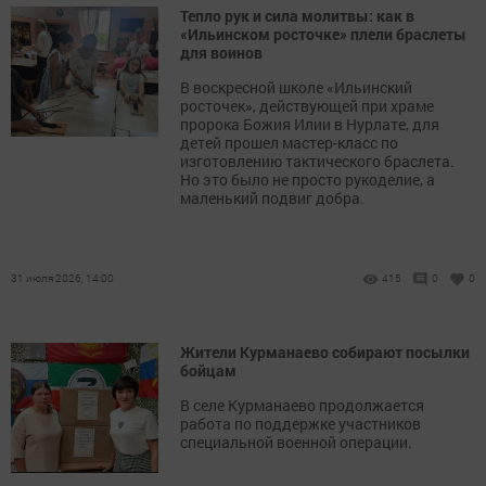
Тепло рук и сила молитвы: как в
«Ильинском росточке» плели браслеты
для воинов
В воскресной школе «Ильинский
росточек», действующей при храме
пророка Божия Илии в Нурлате, для
детей прошел мастер-класс по
изготовлению тактического браслета.
Но это было не просто рукоделие, а
маленький подвиг добра.
31 июля 2026, 14:00
415
0
0
Жители Курманаево собирают посылки
бойцам
В селе Курманаево продолжается
работа по поддержке участников
специальной военной операции.