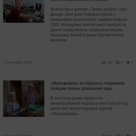
Волонтёры центра «Твори добро» при
фонде «Всё для Победы Нурлат»
ежедневно выполняют заявки бойцов
СВО. Женщины элегантного возраста
шьют плащ-пончо, спальные мешки,
бандажи, бельё и даже брезентовые
носилки.
19 июля 2026, 15:00
420
0
0
«Молодежка» из Нурлата отправила
бойцам тонны домашней еды
В частном доме одного из
микрорайонов Нурлата уже третий год
работает волонтерская группа
«Молодежка».
18 июля 2026, 15:00
482
0
1