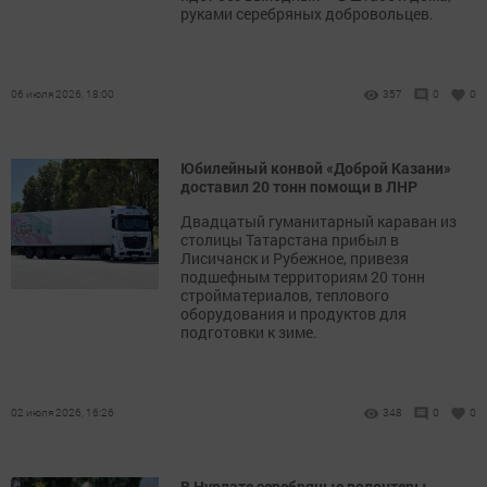
руками серебряных добровольцев.
06 июля 2026, 18:00
357
0
0
Юбилейный конвой «Доброй Казани»
доставил 20 тонн помощи в ЛНР
Двадцатый гуманитарный караван из
столицы Татарстана прибыл в
Лисичанск и Рубежное, привезя
подшефным территориям 20 тонн
стройматериалов, теплового
оборудования и продуктов для
подготовки к зиме.
02 июля 2026, 16:26
348
0
0
В Нурлате серебряные волонтеры