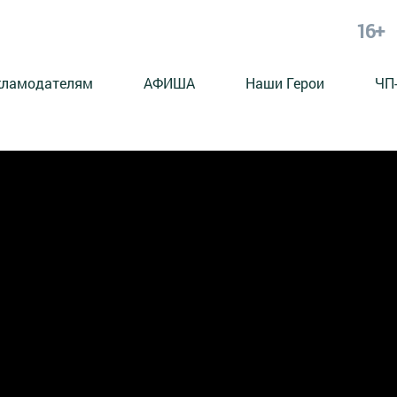
16+
кламодателям
АФИША
Наши Герои
ЧП