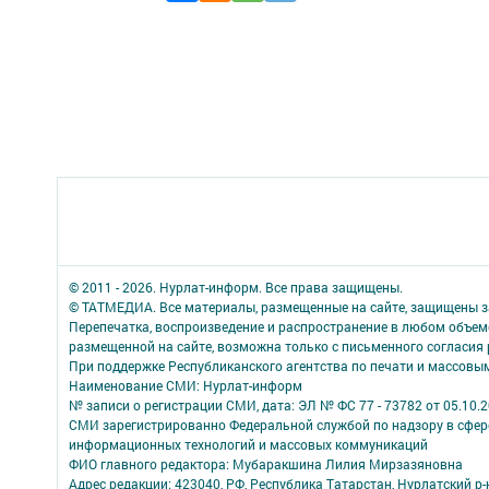
© 2011 - 2026. Нурлат-⁠информ. Все права защищены.
© ТАТМЕДИА. Все материалы, размещенные на сайте, защищены з
Перепечатка, воспроизведение и распространение в любом объе
размещенной на сайте, возможна только с письменного согласия
При поддержке Республиканского агентства по печати и массов
Наименование СМИ: Нурлат-⁠информ
№ записи о регистрации СМИ, дата: ЭЛ № ФС 77 -⁠ 73782 от 05.10.
СМИ зарегистрированно Федеральной службой по надзору в сфере
информационных технологий и массовых коммуникаций
ФИО главного редактора: Мубаракшина Лилия Мирзазяновна
Адрес редакции: 423040, РФ, Республика Татарстан, Нурлатский р-н, 