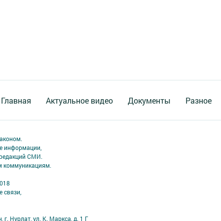
Главная
Актуальное видео
Документы
Разное
аконом.
ме информации,
 редакций СМИ.
ым коммуникациям.
2018
 связи,
г. Нурлат, ул. К. Маркса, д. 1 Г