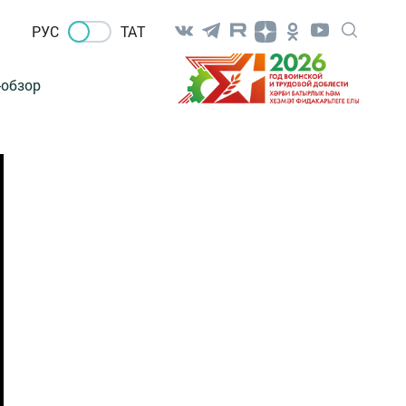
РУС
ТАТ
-обзор