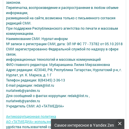
законом.
Перепечатка, воспроизведение и распространение в любом объеме
информации,
размещенной на сайте, возможна только с письменного согласия
редакций СМИ.
При поддержке Республиканского агентства по печати и массовым
коммуникациям.
Наименование СМИ: Нурлат-⁠информ
№ записи о регистрации СМИ, дата: ЭЛ № ФС 77 -⁠ 73782 от 05.10.2018
СМИ зарегистрированно Федеральной службой по надзору в сфере
связи,
информационных технологий и массовых коммуникаций
ФИО главного редактора: Мубаракшина Лилия Мирзазяновна
Адрес редакции: 423040, РФ, Республика Татарстан, Нурлатский р-н, г.
Нурлат, ул. К. Маркса, д. 1 Г
Телефон редакции: 8(84345) 2-36-13
E-mail редакции: redak@list.ru
nurlatweb@yandex.ru
Для сообщений о фактах коррупции: redak@list.ru ,
nurlatweb@yandex.ru
Учредитель СМИ: АО «ТАТМЕДИА»
Антикоррупционная политика
АО «ТАТМЕДИА» использует «cookie»
для персонализации сервисов и
Самое интересное в Yandex Zen
удобства пользователей сайтом.