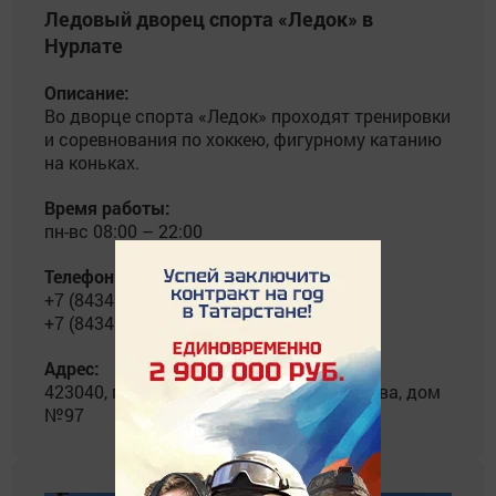
Ледовый дворец спорта «Ледок» в
Нурлате
Описание:
Во дворце спорта «Ледок» проходят тренировки
и соревнования по хоккею, фигурному катанию
на коньках.
Время работы:
пн-вс 08:00 – 22:00
Телефоны:
+7 (84345) 2-21-61
+7 (84345) 2-92-74 (факс)
Адрес:
423040, город Нурлат, улица Гиматдинова, дом
№97