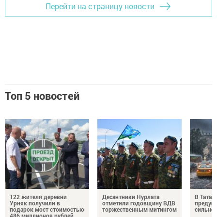
Перейти на страницу новости
Топ 5 новостей
122 жителя деревни
Десантники Нурлата
В Татар
Урняк получили в
отметили годовщину ВДВ
предуп
подарок мост стоимостью
торжественным митингом
сильно
486 миллионов рублей