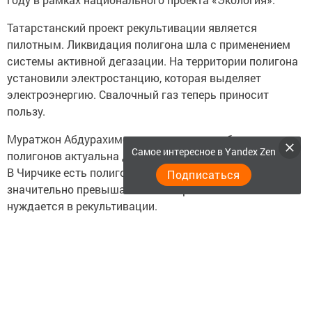
Татарстанский проект рекультивации является
пилотным. Ликвидация полигона шла с применением
системы активной дегазации. На территории полигона
установили электростанцию, которая выделяет
электроэнергию. Свалочный газ теперь приносит
пользу.
Муратжон Абдурахимов отметил, что проблема старых
Самое интересное в Yandex Zen
полигонов актуальна для многих городов и республик.
В Чирчике есть полигон, который по площади
Подписаться
значительно превышает Самосыровский и также
нуждается в рекультивации.
Хоким также посетил иловые поля Казани. Сейчас
здесь продолжается рекультивация, которая началась
в 2021 году. Работы идут в рамках национального
проекта и уже выполнены на 67%, согласно
информации Министерства экологии Республики