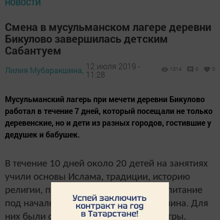
НОВОСТИ
Смена в мусульманском лагере деревни
Бикулово завершилась детским
Сабантуем
12 июля 2019 -
Лилия Мубаракшина,
1314
0
0
11:28
Мусульманский лагерь при мечети деревни Бикулово
работал в течение 7 дней, который посещали не только
деревенские, но и дети из разных городов, гостившие у
дедушек и бабушек.
В течение 10 дней около 20 детей на занятиях
учили основы Ислама, традиции, историю
религии, получили нравственное воспитание
под началом Габдуллы хазрат Муртазина. Для
них были организованы различные игры,