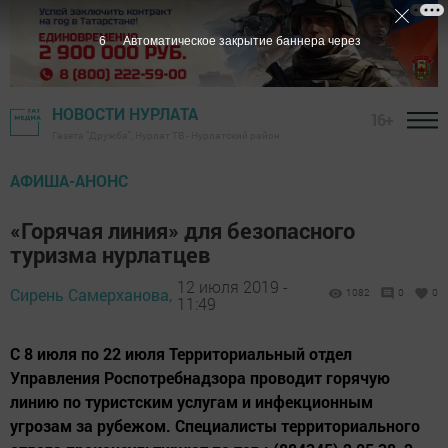
5
Автоматическое закрытие баннера через
НОВОСТИ НУРЛАТА
16+
Газета "Дружба", Нурлат ТВ - Нурлатский район
АФИША-АНОНС
«Горячая линия» для безопасного
туризма нурлатцев
12 июля 2019 -
Сирень Самерханова,
1082
0
0
11:49
С 8 июля по 22 июля Территориальный отдел
Управления Роспотребнадзора проводит горячую
линию по туристским услугам и инфекционным
угрозам за рубежом. Специалисты территориального