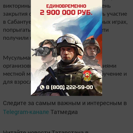
викторины, спортивные турниры. В день
закрытия смены каждый смог принять участие
в Сабантуе, участвовать в национальных играх,
попрыгать на батуте. А в конце все дети
получили подарки от организаторов.
Мусульманский лагерь в деревне
организовывается каждый год стараниями
местной мечети, также проводится обучение и
для взрослых.
Следите за самым важным и интересным в
Telegram-канале
Татмедиа
Читайте новости Татарстана в