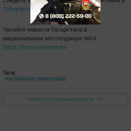
Telegram-канале
Татмедиа
Читайте новости Татарстана в
национальном мессенджере MАХ:
https://max.ru/tatmedia
Теги:
ТЕАТРАЛЬНОЕ ПРИВОЛЖЬЕ
Перейти на страницу новости