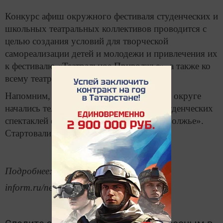
Конкурс афиш окружного фестиваля студенческих и
школьных театральных коллективов проводится с
целью создания условий для творческой
самореализации детей и молодежи и привлечения их
к фестивалю «Театральное Приволжье», а также ко
всему театральному искусству в целом.
Напомним, в Приволжском федеральном округе
начались телетрансляции школьных и студенческих
спектаклей фестиваля «Театральное Приволжье».
Стартовали они в 14 регионах ПФО.
Подробнее: https://www.tatar-
inform.ru/news/2019/10/03/664292/
Следите за самым важным и интересным в