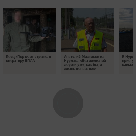
Боец «Порт»: от стрелка к
Анатолий Мясников из
В Нурла
оператору БПЛА
Нурлата: «Без железной
приступ
дороги уже, как бы, и
озимого
жизнь кончается»