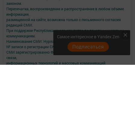
законом.
Перепечатка, воспроизведение и распространение в любом объеме
информации,
размещенной на сайте, возможна только с письменного согласия
редакций СМИ.
При поддержке Республиканского агентства по печати и массовым
коммуникациям.
Самое интересное в Yandex Zen
Наименование СМИ: Нурлат-⁠информ
Подписаться
№ записи о регистрации СМИ, дата: ЭЛ № ФС 77 -⁠ 73782 от 05.10.2018
СМИ зарегистрированно Федеральной службой по надзору в сфере
связи,
информационных технологий и массовых коммуникаций
ФИО главного редактора: Мубаракшина Лилия Мирзазяновна
Адрес редакции: 423040, РФ, Республика Татарстан, Нурлатский р-н, г.
Нурлат, ул. К. Маркса, д. 1 Г
Телефон редакции: 8(84345) 2-36-13
E-mail редакции: redak@list.ru
nurlatweb@yandex.ru
Для сообщений о фактах коррупции: redak@list.ru ,
nurlatweb@yandex.ru
Учредитель СМИ: АО «ТАТМЕДИА»
Антикоррупционная политика
АО «ТАТМЕДИА» использует «cookie»
для персонализации сервисов и
удобства пользователей сайтом.