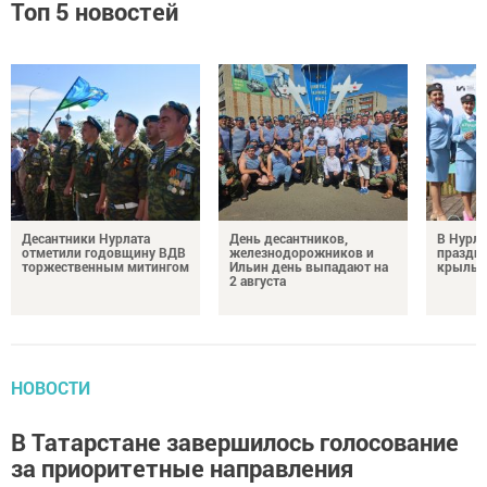
Топ 5 новостей
Десантники Нурлата
День десантников,
В Нурла
отметили годовщину ВДВ
железнодорожников и
праздни
торжественным митингом
Ильин день выпадают на
крылья
2 августа
НОВОСТИ
В Татарстане завершилось голосование
за приоритетные направления