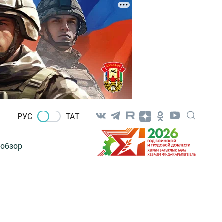
РУС
ТАТ
-обзор