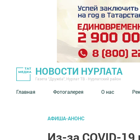
НОВОСТИ НУРЛАТА
Газета "Дружба", Нурлат ТВ - Нурлатский район
Главная
Фотогалерея
О нас
Ре
АФИША-АНОНС
Из-за COVID-19 