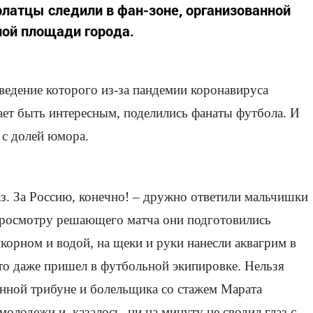
рлатцы следили в фан-зоне, организованной
ной площади города.
едение которого из-за пандемии коронавируса
щает быть интересным, поделились фанаты футбола. И
с долей юмора.
раз. За Россию, конечно! – дружно ответили мальчишки
 просмотру решающего матча они подготовились
пкорном и водой, на щеки и руки нанесли аквагрим в
-то даже пришел в футбольной экипировке. Нельзя
нной трибуне и болельщика со стажем Марата
олодежи и, казалось, ни на минуту не сводил глаз с