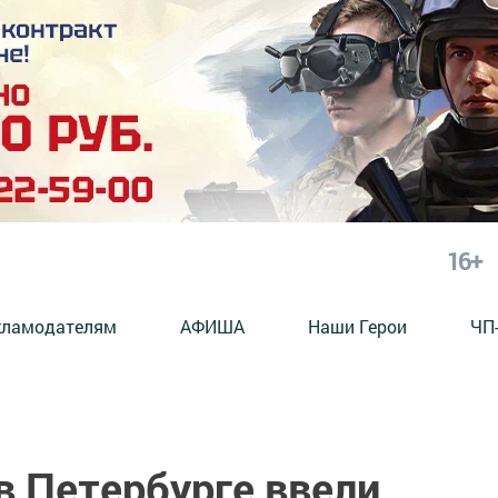
16+
кламодателям
АФИША
Наши Герои
ЧП
в Петербурге ввели