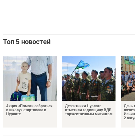
Топ 5 новостей
Акция «Помоги собраться
Десантники Нурлата
День де
в школу» стартовала в
отметили годовщину ВДВ
железн
Нурлате
торжественным митингом
Ильин 
2 авгус