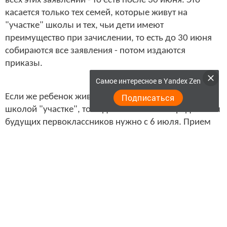
всех этих заявлений - то есть после 30 июня. Это
касается только тех семей, которые живут на
"участке" школы и тех, чьи дети имеют
преимущество при зачислении, то есть до 30 июня
собираются все заявления - потом издаются
приказы.
Самое интересное в Yandex Zen
Если же ребенок живет не на закрепленном за
Подписаться
школой "участке", то подавать заявление родителям
будущих первоклассников нужно с 6 июля. Прием
будет идти до заполнения свободных мест, но не
позднее 5 сентября. Если места остались - то в школу
ребенка зачислят.
В приеме государственная школа может отказать
только в случае, если свободные места закончились.
В этом случае местные органы управления
образованием должны помочь родителям устроить