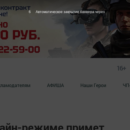
5
Автоматическое закрытие баннера через
16+
кламодателям
АФИША
Наши Герои
ЧП
лайн-режиме примет