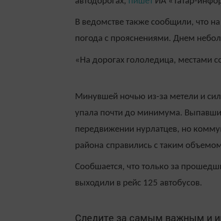
автодорогах,
пишет
ИА «Татар-инфо
В ведомстве также сообщили, что на
погода с прояснениями. Днем небол
«На дорогах гололедица, местами со
Минувшей ночью из-за метели и сил
упала почти до минимума. Выпавшие
передвижении нурлатцев, но комм
района
справились с таким объемом
Сообшается, что только за прошед
выходили в рейс 125 автобусов.
Следите за самым важным и 