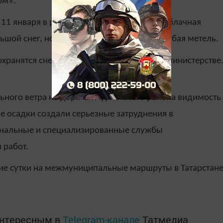
рм».
 11 января в республике прогнозируется облачная
ьшой снег, ночью в отдельных районах слабая метель.
хранятся снежные заносы», - отметили в министерстве
ьного ветра на дорогах Нурлатского района видимость
 осадки создали серьезные затруднения в
унальные и специализированные службы
 работ.
шие сутки на межмуниципальные маршруты в Татарстан
интересным в
Telegram-канале
Татмедиа