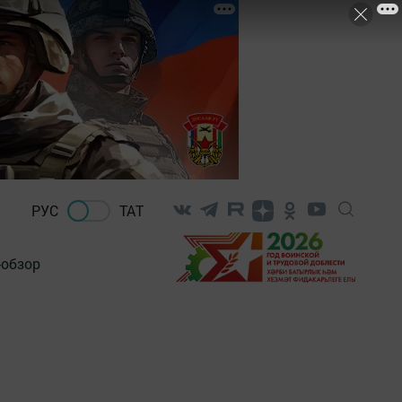
РУС
ТАТ
-обзор