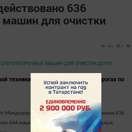
действовано 636
 машин для очистки
1492
0
ой техники ведет свою работу на дорогах по
т Миндортранса РТ, в Татарстане задействовали 636
 них 444 машины ведут работу на региональных