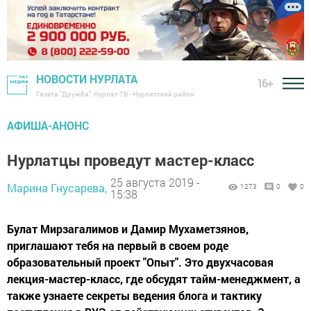
НОВОСТИ НУРЛАТА
16+
Газета "Дружба", Нурлат ТВ - Нурлатский район
АФИША-АНОНС
Нурлатцы проведут мастер-класс
25 августа 2019 -
Марина Гнусарева,
1273
0
0
15:38
Булат Мирзагалимов и Дамир Мухаметзянов,
приглашают тебя на первый в своем роде
образовательный проект "Опыт". Это двухчасовая
лекция-мастер-класс, где обсудят тайм-менеджмент, а
также узнаете секреты ведения блога и тактику