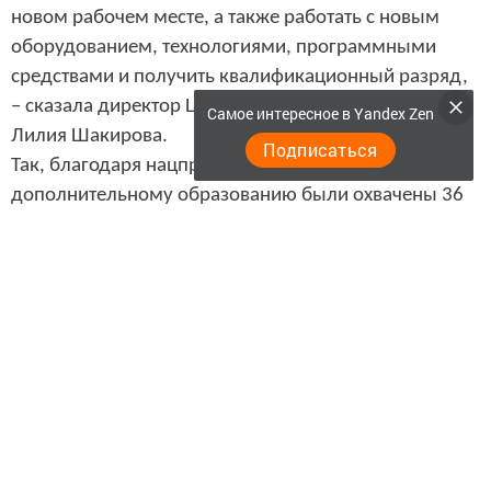
новом рабочем месте, а также работать с новым
оборудованием, технологиями, программными
средствами и получить квалификационный разряд,
– сказала директор Центра занятости населения
Самое интересное в Yandex Zen
Лилия Шакирова.
Подписаться
Так, благодаря нацпроекту занятиями по
дополнительному образованию были охвачены 36
нурлатцев по таким специальностям, как слесарь по
ремонту сельскохозяйственных машин и
оборудования, автомобилей, оператор электронно-
вычислительных машин, «1С: Бухгалтерия», к этому
времени 11 из них уже завершили обучение.
Сегодня в нашем районе реализуются нацпроекты
по разным направлениям – образование,
здравоохранение, культура, дороги… И каждый
проект работает. Например, в рамках