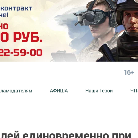
16+
кламодателям
АФИША
Наши Герои
ЧП
блей единовременно при