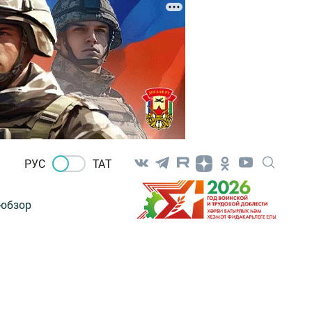
РУС
ТАТ
-обзор