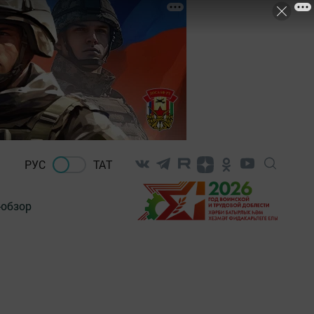
РУС
ТАТ
-обзор