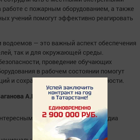
 работе с пожарным оборудованием, а также
ных учений помогут эффективно реагировать
и водоемов — это важный аспект обеспечения
елей, так и для окружающей среды.
безопасности, проведение обучающих
орудования в рабочем состоянии помогут
ий и сохранить водоемы в безопасности.
аганова А.И.
интересным в
Telegram-канале
Татмедиа
в национальном мессенджере MАХ: