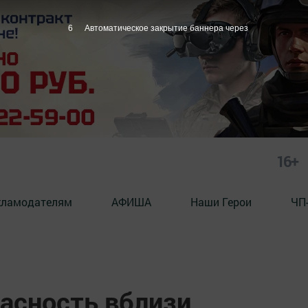
5
Автоматическое закрытие баннера через
16+
кламодателям
АФИША
Наши Герои
ЧП
асность вблизи