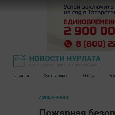
НОВОСТИ НУРЛАТА
Газета "Дружба", Нурлат ТВ - Нурлатский район
Главная
Фотогалерея
О нас
Ре
АФИША-АНОНС
Пожарная безоп