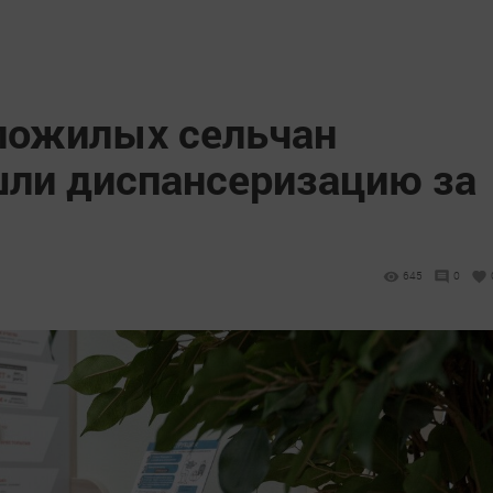
 пожилых сельчан
шли диспансеризацию за
645
0