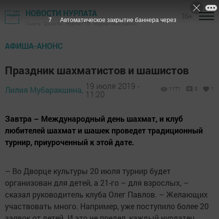
НОВОСТИ НУРЛАТА
16+
6
Автоматическое закрытие баннера через
Газета "Дружба", Нурлат ТВ - Нурлатский район
АФИША-АНОНС
Праздник шахматистов и шашистов
19 июля 2019 -
Лилия Мубаракшина,
1171
0
1
11:20
Завтра – Международный день шахмат, и клуб
любителей шахмат и шашек проведет традиционный
турнир, приуроченный к этой дате.
– Во Дворце культуры 20 июля турнир будет
организован для детей, а 21-го – для взрослых, –
сказал руководитель клуба Олег Павлов. – Желающих
участвовать много. Например, уже поступило более 20
заявок от детей. И это не предел, каждый нурлатец