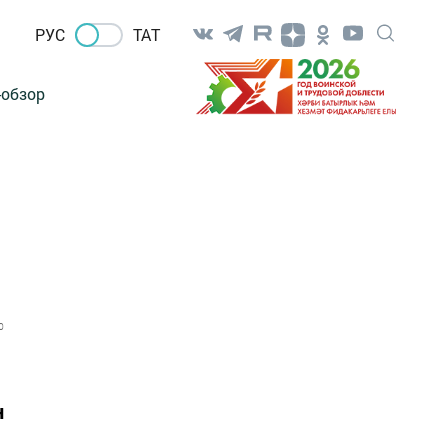
РУС
ТАТ
-обзор
0
н