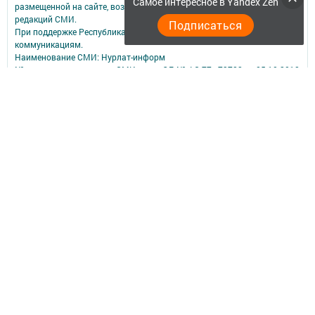
Самое интересное в Yandex Zen
размещенной на сайте, возможна только с письменного согласия
редакций СМИ.
Подписаться
При поддержке Республиканского агентства по печати и массовым
коммуникациям.
Наименование СМИ: Нурлат-⁠информ
№ записи о регистрации СМИ, дата: ЭЛ № ФС 77 -⁠ 73782 от 05.10.2018
СМИ зарегистрированно Федеральной службой по надзору в сфере
связи,
информационных технологий и массовых коммуникаций
ФИО главного редактора: Мубаракшина Лилия Мирзазяновна
Адрес редакции: 423040, РФ, Республика Татарстан, Нурлатский р-н, г.
Нурлат, ул. К. Маркса, д. 1 Г
Телефон редакции: 8(84345) 2-36-13
E-mail редакции: redak@list.ru
nurlatweb@yandex.ru
Для сообщений о фактах коррупции: redak@list.ru ,
nurlatweb@yandex.ru
Учредитель СМИ: АО «ТАТМЕДИА»
Антикоррупционная политика
АО «ТАТМЕДИА» использует «cookie»
для персонализации сервисов и
удобства пользователей сайтом.
Использование «cookie» можно отменить в настройках браузера.
Политика конфиденциальности