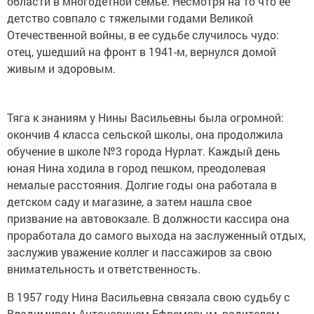
области в многодетной семье. Несмотря на то что ее
детство совпало с тяжелыми годами Великой
Отечественной войны, в ее судьбе случилось чудо:
отец, ушедший на фронт в 1941-м, вернулся домой
живым и здоровым.
Тяга к знаниям у Нины Васильевны была огромной:
окончив 4 класса сельской школы, она продолжила
обучение в школе №3 города Нурлат. Каждый день
юная Нина ходила в город пешком, преодолевая
немалые расстояния. Долгие годы она работала в
детском саду и магазине, а затем нашла свое
призвание на автовокзале. В должности кассира она
проработала до самого выхода на заслуженный отдых,
заслужив уважение коллег и пассажиров за свою
внимательность и ответственность.
В 1957 году Нина Васильевна связала свою судьбу с
Владимиром Антоновичем Ефремовым, водителем