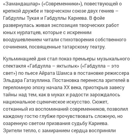
«Замандашлар» («Современники»), повествующей о
крепкой дружбе и творческом союзе двух гениев –
Габдуллы Тукая и Габдуллы Кариева. В фойе
развернулась живая экспозиция творческих работ
юных нурлатцев, которые с искренним
воодушевлением читали стихотворения собственного
сочинения, посвященные татарскому театру.
Кульминацией дня стал показ премьеры музыкального
спектакля «Габдулла – яктылык» («Габдулла – это
свет») по пьесе Айрата Шамса в постановке режиссера
Эльдара Гатауллина. Постановка перенесла зрителей в
переломную эпоху начала XX века, приоткрыв завесу
тайны над тем, как в муках и радости зарождалось
национальное сценическое искусство. Сюжет,
сотканный из воспоминаний современников, позволил
каждому гостю глубже прочувствовать сложную, но
озаренную светом призвания судьбу Кариева.
Зрители тепло, с замиранием сердца восприняли