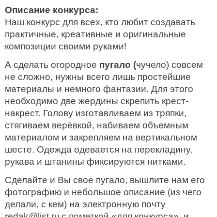
Описание конкурса:
Наш конкурс для всех, кто любит создавать
практичные, креативные и оригинальные
композиции своими руками!
А
сделать огородное
пугало (
чучело)
совсем
не сложно, нужны всего лишь простейшие
материалы и немного фантазии. Для этого
необходимо две жердины скрепить крест-
накрест. Голову
изготавливаем из
тряпки,
стягиваем верёвкой, набиваем объемным
материалом и
закрепляем на вертикальном
шесте. Одежда одевается на
перекладину,
рукава
и штанины фиксируются нитками.
Сделайте и Вы свое пугало, вышлите нам его
фотографию и небольшое описание (из чего
делали, с кем) на электронную почту
redak@list.ru
с пометкой «для конкурса», и,