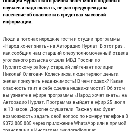
Полиция Нурлатского района знает много подобных
случаев и надо сказать, не раз предупреждала
население об опасности в средствах массовой
информации.
Люди в погонах нередкие гости и студии программы
«Народ хочет знать» на Авторадио Нурлат. В этот раз ,
как сообщил нам старший оперуполномоченный отдела
уголовного розыска отдела МВД России по
Нурлатскому району, старший лейтенант полиции
Николай Олегович Колесников, люди теряют деньги,
желая прикупить недвижимость! В чем подвох? Какая
опасность таит в себе сделка недвижимости? Об этом
вы узнаете в эфире программы «Народ хочет знать» на
Авторадио Нурлат. Программа выйдет в эфир 25 июля
в 13 часов. Дорогие слушатели! Также у вас будет
возможность задать свой вопрос по номеру телефона 8
9372 885 885 через приложение WhatsApp или в прямой
трансляции в Инстаграм @avtoradionurlat.