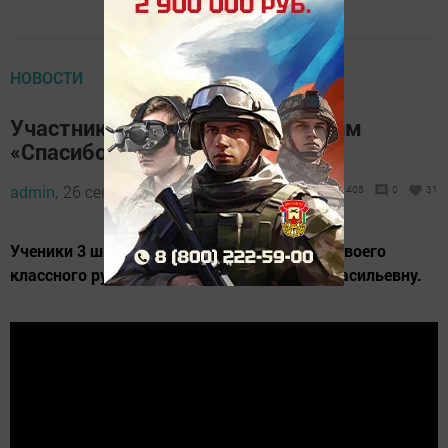
НОВОСТИ
Участники конкурса «Мы говорим
«Спасибо» вам, учителя!»
admin,
26 сентября 2019 - 10:00
1405
0
31
Ученики 3 школы 5 В класса поздравляют своего
классного руководителя Романову Ирину Васильевну.