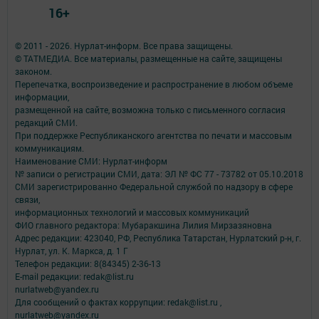
16+
© 2011 - 2026. Нурлат-⁠информ. Все права защищены.
© ТАТМЕДИА. Все материалы, размещенные на сайте, защищены
законом.
Перепечатка, воспроизведение и распространение в любом объеме
информации,
размещенной на сайте, возможна только с письменного согласия
редакций СМИ.
При поддержке Республиканского агентства по печати и массовым
коммуникациям.
Наименование СМИ: Нурлат-⁠информ
№ записи о регистрации СМИ, дата: ЭЛ № ФС 77 -⁠ 73782 от 05.10.2018
СМИ зарегистрированно Федеральной службой по надзору в сфере
связи,
информационных технологий и массовых коммуникаций
ФИО главного редактора: Мубаракшина Лилия Мирзазяновна
Адрес редакции: 423040, РФ, Республика Татарстан, Нурлатский р-н, г.
Нурлат, ул. К. Маркса, д. 1 Г
Телефон редакции: 8(84345) 2-36-13
E-mail редакции: redak@list.ru
nurlatweb@yandex.ru
Для сообщений о фактах коррупции: redak@list.ru ,
nurlatweb@yandex.ru