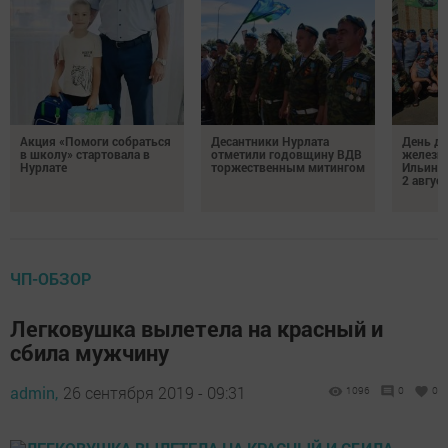
Акция «Помоги собраться
Десантники Нурлата
День де
в школу» стартовала в
отметили годовщину ВДВ
железн
Нурлате
торжественным митингом
Ильин 
2 авгус
ЧП-ОБЗОР
Легковушка вылетела на красный и
сбила мужчину
admin,
26 сентября 2019 - 09:31
1096
0
0