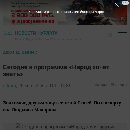
3
Автоматическое закрытие баннера через
НОВОСТИ НУРЛАТА
16+
Газета "Дружба", Нурлат ТВ - Нурлатский район
АФИША-АНОНС
Сегодня в программе «Народ хочет
знать»
admin,
26 сентября 2019 - 10:35
1041
0
1
Знакомые, друзья зовут ее тетей Люсей. По паспорту
она Людмила Макарова.