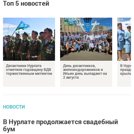
Топ 5 новостей
Десантники Нурлата
День десантников,
В Нурла
отметили годовщину ВДВ
железнодорожников и
праздни
торжественным митингом
Ильин день выпадают на
крылья
2 августа
НОВОСТИ
В Нурлате продолжается свадебный
бум