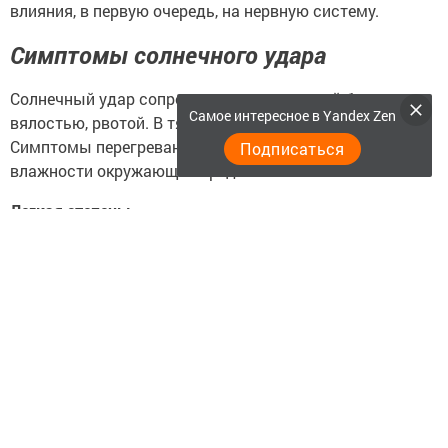
влияния, в первую очередь, на нервную систему.
Симптомы солнечного удара
Солнечный удар сопровождается головной болью,
Самое интересное в Yandex Zen
вялостью, рвотой. В тяжелых случаях — комой.
Симптомы перегревания усугубляются при повышении
Подписаться
влажности окружающей среды.
Легкая степень:
— общая слабость;
— головная боль;
— тошнота;
— учащения пульса и дыхания;
— расширение зрачков.