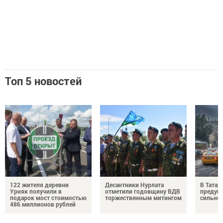
Топ 5 новостей
122 жителя деревни
Десантники Нурлата
В Татар
Урняк получили в
отметили годовщину ВДВ
предуп
подарок мост стоимостью
торжественным митингом
сильно
486 миллионов рублей