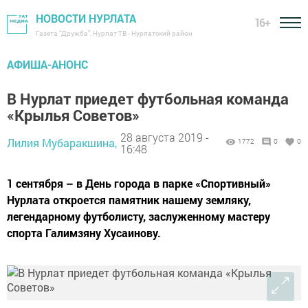
НОВОСТИ НУРЛАТА
16+
Газета "Дружба", Нурлат ТВ - Нурлатский район
АФИША-АНОНС
В Нурлат приедет футбольная команда
«Крылья Советов»
28 августа 2019 -
Лилия Мубаракшина,
1772
0
0
16:48
1 сентября – в День города в парке «Спортивный»
Нурлата откроется памятник нашему земляку,
легендарному футболисту, заслуженному мастеру
спорта Галимзяну Хусаинову.