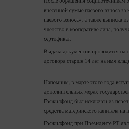
После обращения соципотечникам бу
внесенной сумме паевого взноса за
паевого взноса», а также выписка и
членство в кооперативе лица, полу
сертификат.
Выдача документов проводится на о
договора старше 14 лет на имя влад
Напомним, в марте этого года всту
дополнительных мерах государствен
Госжилфонд был исключен из перечн
средства материнского капитала на 
Госжилфонд при Президенте РТ явл