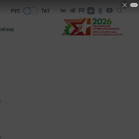
РУС
ТАТ
-обзор
0
+