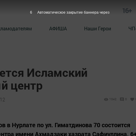
16+
5
Автоматическое закрытие баннера через
кламодателям
АФИША
Наши Герои
ЧП
оется Исламский
й центр
:12
1042
0
сов в Нурлате по ул. Гиматдинова 70 состоится
нтра имени Ахмадзаки хазрата Сафиуллина. 6