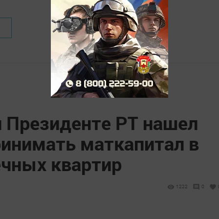
 Президенте РТ нашел
инимать маткапитал в
ечных квартир
1222
0