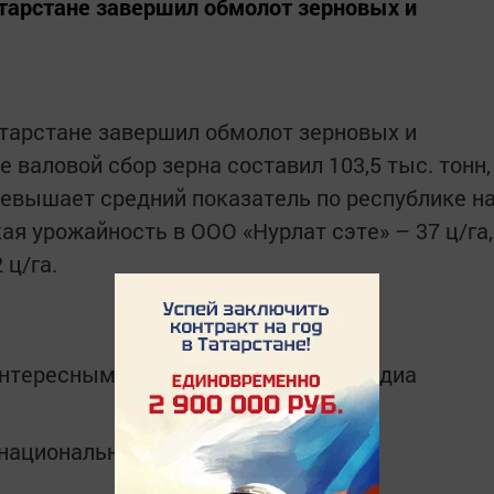
тарстане завершил обмолот зерновых и
тарстане завершил обмолот зерновых и
е валовой сбор зерна составил 103,5 тыс. тонн,
превышает средний показатель по республике н
кая урожайность в ООО «Нурлат сэте» – 37 ц/га,
 ц/га.
интересным в
Telegram-канале
Татмедиа
в национальном мессенджере MАХ: