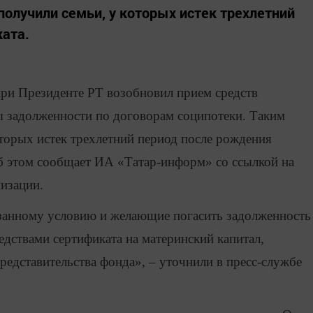
олучили семьи, у которых истек трехлетний
ката.
и Президенте РТ возобновил прием средств
ты задолженности по договорам соципотеки. Таким
оторых истек трехлетний период после рождения
б этом сообщает ИА «Татар-информ» со ссылкой на
изации.
занному условию и желающие погасить задолженность
едствами сертификата на материнский капитал,
едставительства фонда», – уточнили в пресс-службе