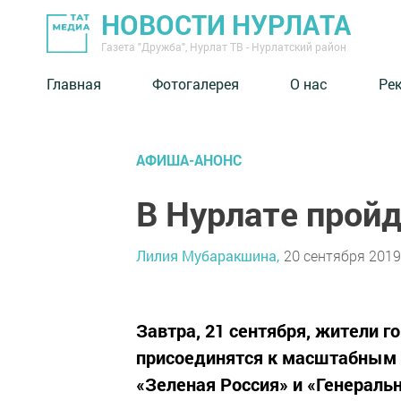
НОВОСТИ НУРЛАТА
Газета "Дружба", Нурлат ТВ - Нурлатский район
Главная
Фотогалерея
О нас
Ре
АФИША-АНОНС
В Нурлате прой
Лилия Мубаракшина,
20 сентября 2019 
Завтра, 21 сентября, жители г
присоединятся к масштабным 
«Зеленая Россия» и «Генераль