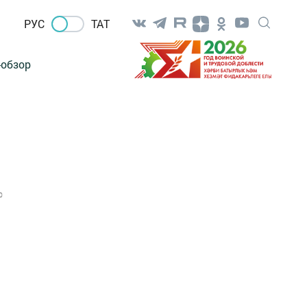
РУС
ТАТ
-обзор
0