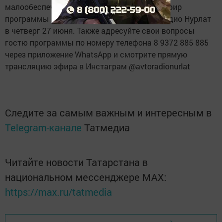
малообеспеченных семей. Не пропустите эфир
программы «Народ хочет знать» на Авторадио Нурлат
в четверг 27 июня. Также адресуйте свои вопросы
гостю программы по номеру телефона 8 9372 885 885
через приложение WhatsApp и смотрите прямую
трансляцию эфира в Инстаграм @avtoradionurlat
Следите за самым важным и интересным в
Telegram-канале
Татмедиа
Читайте новости Татарстана в
национальном мессенджере MАХ:
https://max.ru/tatmedia