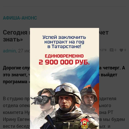
АФИША-АНОНС
Сегодня в программе «Народ хочет
знать»
admin,
27 июня 2019 - 09:29
1278
0
0
Дорогие слушатели! Напоминаем, что завтра четверг. А
это значит, что на Авторадио Нурлат в эфир выйдет
программа «Народ хочет знать».
В студию программы мы пригласили руководителя
отдела опеки и попечительства Исполнительного
комитета Нурлатского муниципального района РТ
Ирину Евгеньевну Савинову. С 13 до 14 часов мы будем
вести беседу о мерах поддержки многодетных и