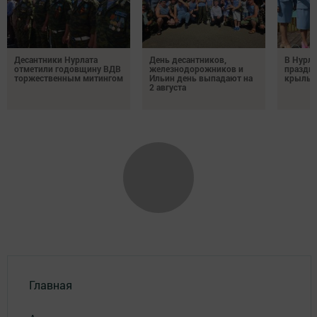
Десантники Нурлата
День десантников,
В Нурла
отметили годовщину ВДВ
железнодорожников и
праздни
торжественным митингом
Ильин день выпадают на
крылья
2 августа
Главная