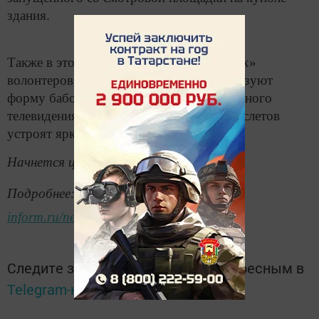
здания.
Также в этот день три тысячи «цифровых»
волонтеров организуют флешмоб – образуют
форму бабочки (символ цифрового эфирного
телевидения) и с помощью световых браслетов
устроят яркое представление.
Начнется цифровой праздник в 19.00.
Подробнее:
https://www.tatar-
inform.ru/news/2019/09/26/663599/
Следите за самым важным и интересным в
Telegram-канале
Татмедиа