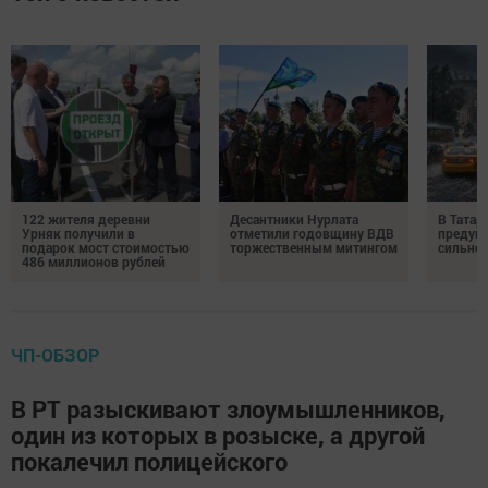
122 жителя деревни
Десантники Нурлата
В Татар
Урняк получили в
отметили годовщину ВДВ
предуп
подарок мост стоимостью
торжественным митингом
сильно
486 миллионов рублей
ЧП-ОБЗОР
В РТ разыскивают злоумышленников,
один из которых в розыске, а другой
покалечил полицейского