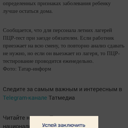
определенных признаках заболевания ребенку
лучше остаться дома.
Сообщается, что для персонала летних лагерей
ПЦР-тест при заезде обязателен. Если работник
приезжает на всю смену, то повторно анализ сдавать
не нужно, но если он выезжает из лагеря, то ПЦР-
тестирование проводится еженедельно.
Фото: Татар-информ
Следите за самым важным и интересным в
Telegram-канале
Татмедиа
Читайте новости Татарстана в
национальном мессенджере MАХ: