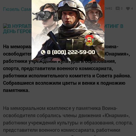
9 декабря 2021 -
Гюзель Самерханова,
3492
0
4
17:09
На мемориальном комплексе у памятника Воина-
освободителя собрались члены движения «Юнармия»,
работники учреждений культуры и образования,
спорта, представители военного комиссариата,
работники исполнительного комитета и Совета района.
Собравшиеся возложили цветы и венки к подножию
памятника.
На мемориальном комплексе у памятника Воина-
освободителя собрались члены движения «Юнармия»,
работники учреждений культуры и образования, спорта,
представители военного комиссариата, работники