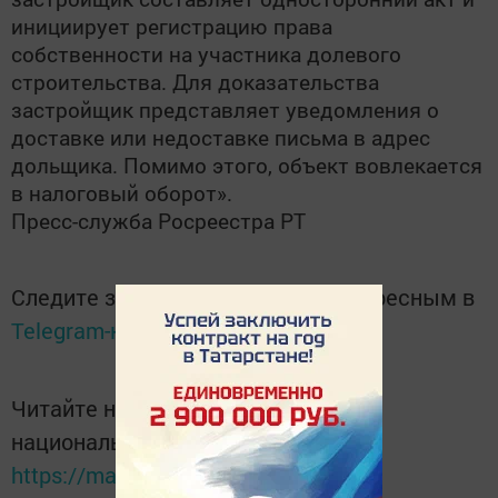
инициирует регистрацию права
собственности на участника долевого
строительства. Для доказательства
застройщик представляет уведомления о
доставке или недоставке письма в адрес
дольщика. Помимо этого, объект вовлекается
в налоговый оборот».
Пресс-служба Росреестра РТ
Следите за самым важным и интересным в
Telegram-канале
Татмедиа
Читайте новости Татарстана в
национальном мессенджере MАХ:
https://max.ru/tatmedia