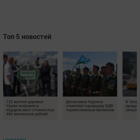
Топ 5 новостей
122 жителя деревни
Десантники Нурлата
В Татар
Урняк получили в
отметили годовщину ВДВ
предуп
подарок мост стоимостью
торжественным митингом
сильно
486 миллионов рублей