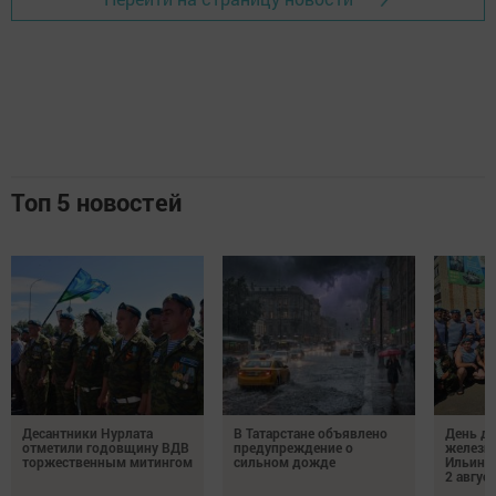
Топ 5 новостей
Десантники Нурлата
В Татарстане объявлено
День де
отметили годовщину ВДВ
предупреждение о
железн
торжественным митингом
сильном дожде
Ильин 
2 авгус