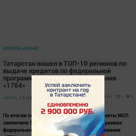
АФИША-АНОНС
Татарстан вошел в ТОП-10 регионов по
выдаче кредитов по федеральной
программе льготного кредитования
«1764»
admin,
24 мая 2024 - 09:41
497
0
0
По итогам первого квартала 2024 года субъекты МСП
заключили 5,1 тыс. кредитных договоров в рамках
федеральной Программы льготного кредитования