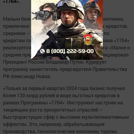
«1764».
Малым бизнесом, в том числе микропредприятиями,
привлечено 70% от общего объема льготных кредитов,
средними – 30%. Средневзвешенная ставка по
кредитам составила 13,4% годовых. Программа «1764»
реализуется в рамках национального проекта «Малое и
среднее предпринимательство», который инициировал
Президент России Владимир Путин. Курирует
программу заместитель председателя Правительства
РФ Александр Новак.
«Только за первый квартал 2024 года бизнес получил
более 130 млрд рублей в виде льготных кредитов в
рамках Программы «1764». Инструмент настроен на
тенденцию роста приоритетных отраслей –
быстрорастущих сфер с высоким мультипликативным
эффектом. Это, например, обрабатывающие
производства, технологические компании, туризм.