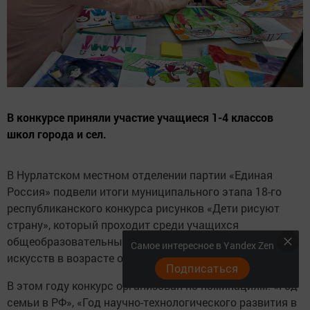
В конкурсе приняли участие учащиеся 1-4 классов
школ города и сел.
В Нурлатском местном отделении партии «Единая
Россия» подвели итоги муниципального этапа 18-го
республиканского конкурса рисунков «Дети рисуют
страну», который проходит среди учащихся
общеобразовательных школ республики, а также школ
Самое интересное в Yandex Zen
искусств в возрасте от 6-ти до 12-ти лет.
Подписаться
В этом году конкурс организован по номинациям: «Год
семьи в РФ», «Год научно-технологического развития в