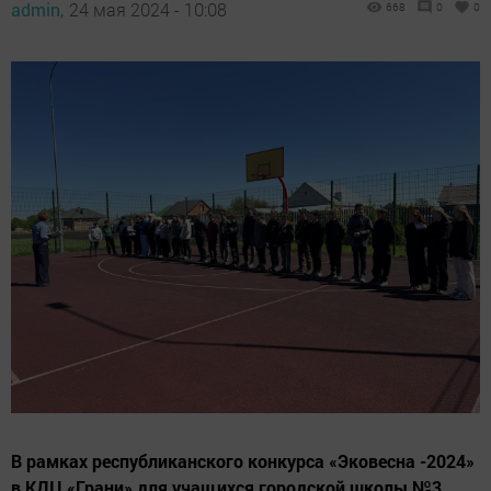
admin,
24 мая 2024 - 10:08
668
0
0
В рамках республиканского конкурса «Эковесна -2024»
в КДЦ «Грани» для учащихся городской школы №3