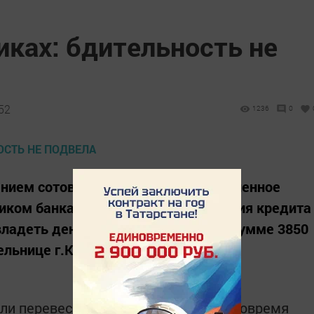
иках: бдительность не
52
1236
0
ванием сотового телефона неустановленное
иком банка, под предлогом получения кредита
владеть денежными средствами в сумме 3850
ьнице г.Казань 1992 г.р.
и перевести на карту, но девушка вовремя