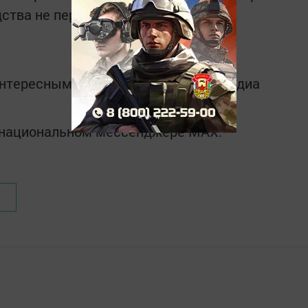
ства не перевела.
интересным в
Telegram-канале
Татмедиа
в национальном мессенджере MАХ: