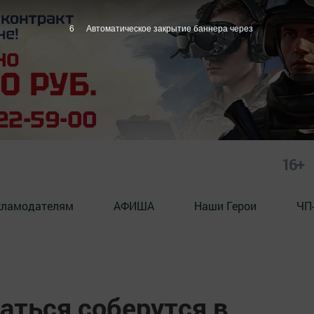
5
Автоматическое закрытие баннера через
16+
кламодателям
АФИША
Наши Герои
ЧП
ться соберутся в