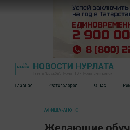
НОВОСТИ НУРЛАТА
Газета "Дружба", Нурлат ТВ - Нурлатский район
Главная
Фотогалерея
О нас
Ре
АФИША-АНОНС
Желающие обуча