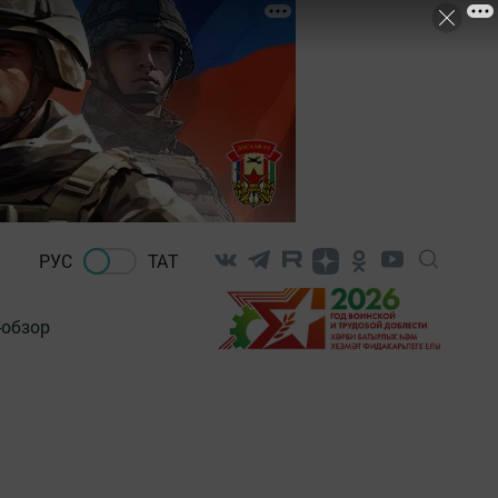
РУС
ТАТ
-обзор