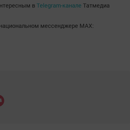
интересным в
Telegram-канале
Татмедиа
в национальном мессенджере MАХ: