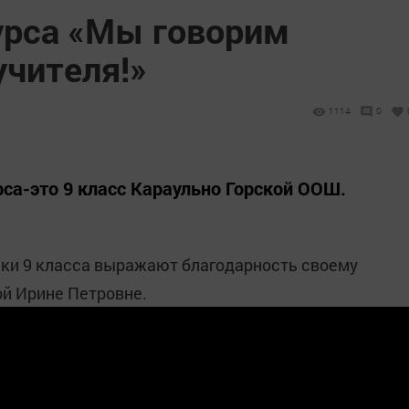
урса «Мы говорим
учителя!»
1114
0
са-это 9 класс Караульно Горской ООШ.
ики 9 класса выражают благодарность своему
й Ирине Петровне.