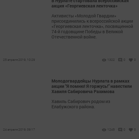
В Нурлате стартовала всероссийская
акция «Георгиевская ленточка»
Активисты «Молодой Гвардии»
присоединились к всероссийской акции
«Георгиевская ленточка», посвященной
74-й годовщине Победы в Великой
Отечественной войне.
25 апреля 2019, 10:29
1322
0
0
Молодогвардейцы Нурлата в рамках
акции "Я помню! Я горжусь!" навестили
Хавиля Сабировича Рахимова
Хавиль Сабирович родом из
Елабужского района.
24 апреля 2019, 09:17
1245
0
0