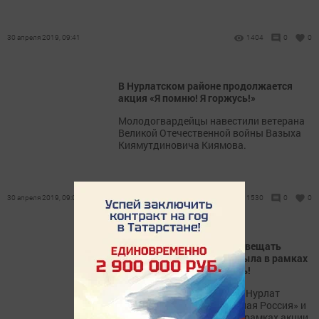
30 апреля 2019, 09:41
1404
0
0
В Нурлатском районе продолжается
акция «Я помню! Я горжусь!»
Молодогвардейцы навестили ветерана
Великой Отечественной войны Вазыха
Киямутдиновича Киямова.
30 апреля 2019, 09:03
1530
0
0
Нурлатцы продолжают навещать
ветеранов и тружеников тыла в рамках
акции «Я помню! Я горжусь!
Молодогвардейцы города Нурлат
совместно с партией «Единая Россия» и
со сторонниками партии в рамках акции