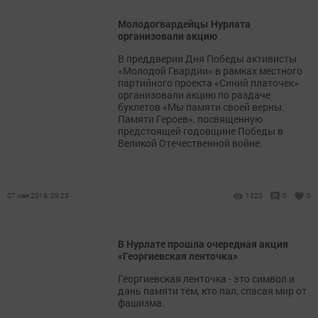
Молодогвардейцы Нурлата
организовали акцию
В преддверии Дня Победы активисты
«Молодой Гвардии» в рамках местного
партийного проекта «Синий платочек»
организовали акцию по раздаче
буклетов «Мы памяти своей верны.
Памяти Героев», посвященную
предстоящей годовщине Победы в
Великой Отечественной войне.
07 мая 2019, 09:23
1320
0
0
В Нурлате прошла очередная акция
«Георгиевская ленточка»
Георгиевская ленточка - это символ и
дань памяти тем, кто пал, спасая мир от
фашизма.