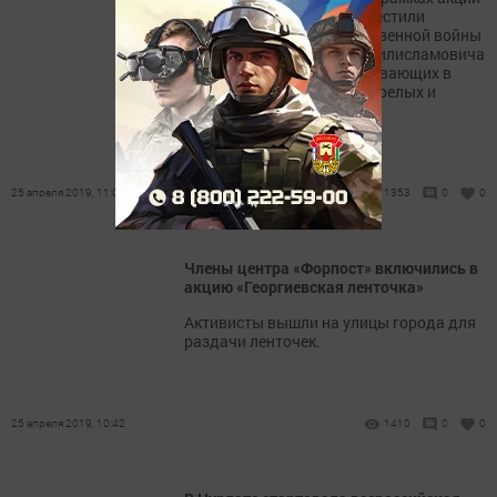
«Я помню! Я горжусь» навестили
ветерана Великой Отечественной войны
Батыршина Габбаса Шайхилисламовича
и тружеников тыла, проживающих в
доме-интернат для престарелых и
инвалидов.
25 апреля 2019, 11:05
1353
0
0
Члены центра «Форпост» включились в
акцию «Георгиевская ленточка»
Активисты вышли на улицы города для
раздачи ленточек.
25 апреля 2019, 10:42
1410
0
0