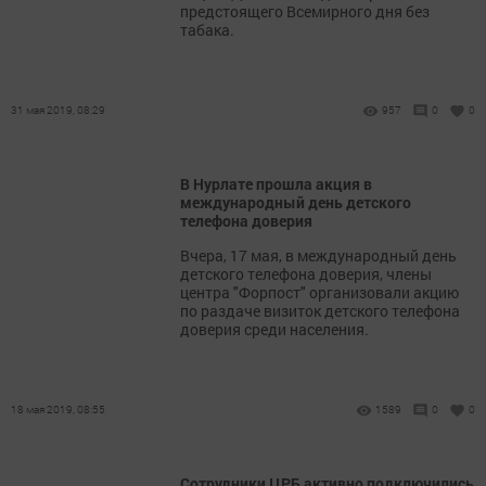
предстоящего Всемирного дня без
табака.
31 мая 2019, 08:29
957
0
0
В Нурлате прошла акция в
международный день детского
телефона доверия
Вчера, 17 мая, в международный день
детского телефона доверия, члены
центра "Форпост" организовали акцию
по раздаче визиток детского телефона
доверия среди населения.
18 мая 2019, 08:55
1589
0
0
Сотрудники ЦРБ активно подключились