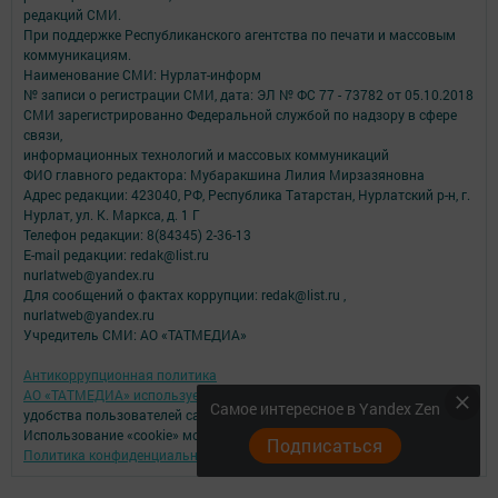
редакций СМИ.
При поддержке Республиканского агентства по печати и массовым
коммуникациям.
Наименование СМИ: Нурлат-⁠информ
№ записи о регистрации СМИ, дата: ЭЛ № ФС 77 -⁠ 73782 от 05.10.2018
СМИ зарегистрированно Федеральной службой по надзору в сфере
связи,
информационных технологий и массовых коммуникаций
ФИО главного редактора: Мубаракшина Лилия Мирзазяновна
Адрес редакции: 423040, РФ, Республика Татарстан, Нурлатский р-н, г.
Нурлат, ул. К. Маркса, д. 1 Г
Телефон редакции: 8(84345) 2-36-13
E-mail редакции: redak@list.ru
nurlatweb@yandex.ru
Для сообщений о фактах коррупции: redak@list.ru ,
nurlatweb@yandex.ru
Учредитель СМИ: АО «ТАТМЕДИА»
Антикоррупционная политика
АО «ТАТМЕДИА» использует «cookie»
для персонализации сервисов и
Самое интересное в Yandex Zen
удобства пользователей сайтом.
Использование «cookie» можно отменить в настройках браузера.
Подписаться
Политика конфиденциальности