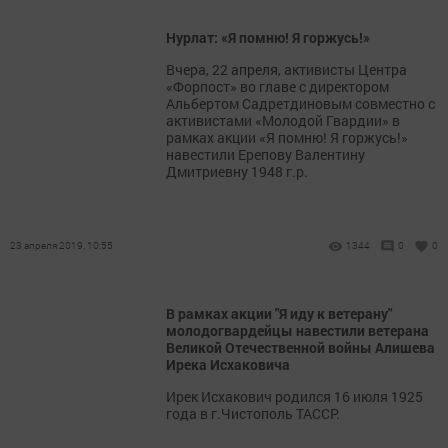
Нурлат: «Я помню! Я горжусь!»
Вчера, 22 апреля, активисты Центра
«Форпост» во главе с директором
Альбертом Садретдиновым совместно с
активистами «Молодой Гвардии» в
рамках акции «Я помню! Я горжусь!»
навестили Ерепову Валентину
Дмитриевну 1948 г.р.
23 апреля 2019, 10:55
1344
0
0
В рамках акции "Я иду к ветерану"
молодогвардейцы навестили ветерана
Великой Отечественной войны Алишева
Ирека Исхаковича
Ирек Исхакович родился 16 июля 1925
года в г.Чистополь ТАССР.