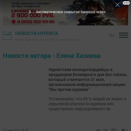
5
Автоматическое закрытие баннера через
НОВОСТИ НУРЛАТА
16+
Газета "Дружба", Нурлат ТВ - Нурлатский район
Новости автора - Елена Хазиева
Нурлатские молодогвардейцы в
преддверии Всемирного дня без табака,
который отмечается 31 мая,
организовали информационную акцию
"Мы против курения"
Установлено, что 85 % людей не знают о
серьезной опасности курения или
существенно недооценивают ее.
31 мая 2019, 09:18
1206
0
0