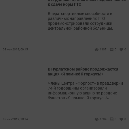
к сдаче норм ГТО
Вчера спортивные способности в
различных направлениях ГТО
продемонстрировали сотрудники
центральной районной больницы.
08 мая 2019, 09:15
1307
0
0
В Нурлатском районе продолжается
акция «Я помню! Я горжусь!»
Члены центра «Форпост» в преддверии
74-й годовщины организовали
информационную акцию по раздаче
буклетов «Я помню! Я горжусь!»
07 мая 2019, 10:14
1784
0
0