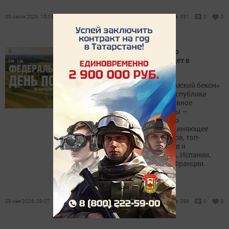
05 июня 2026, 10:13
351
0
0
Федеральный День поля по
кормопроизводству пройдет в
Татарстане
3–4 июня на базе ООО «Камский бекон»
в Мензелинском районе Республики
Татарстан развернется главное
отраслевое событие страны —
Федеральный День поля по
кормопроизводству, объединяющее
ведущих ученых, инвесторов, топ-
менеджеров агрохолдингов и
технологов из России, США, Испании,
Италии, Австрии, Дании и Франции.
29 мая 2026, 09:07
388
0
0