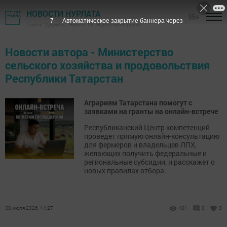
НОВОСТИ НУРЛАТА
16+
6
Автоматическое закрытие баннера через
Газета "Дружба", Нурлат ТВ - Нурлатский район
Новости автора - Министерство
сельского хозяйства и продовольствия
Республики Татарстан
Аграриям Татарстана помогут с
заявками на гранты на онлайн-встрече
Республиканский Центр компетенций
проведет прямую онлайн-консультацию
для фермеров и владельцев ЛПХ,
желающих получить федеральные и
региональные субсидии, и расскажет о
новых правилах отбора.
30 июля 2026, 14:27
401
0
0