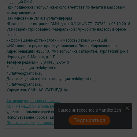
редакций СМИ.
При поддержке Республиканского агентства по печати и массовым
коммуникациям.
Наименование СМИ: Нурлат-⁠информ
№ записи о регистрации СМИ, дата: ЭЛ № ФС 77 -⁠ 73782 от 05.10.2018
СМИ зарегистрированно Федеральной службой по надзору в сфере
связи,
информационных технологий и массовых коммуникаций
ФИО главного редактора: Мубаракшина Лилия Мирзазяновна
Адрес редакции: 423040, РФ, Республика Татарстан, Нурлатский р-н, г.
Нурлат, ул. К. Маркса, д. 1 Г
Телефон редакции: 8(84345) 2-36-13
E-mail редакции: redak@list.ru
nurlatweb@yandex.ru
Для сообщений о фактах коррупции: redak@list.ru ,
nurlatweb@yandex.ru
Учредитель СМИ: АО «ТАТМЕДИА»
Антикоррупционная политика
АО «ТАТМЕДИА» использует «cookie»
для персонализации сервисов и
Самое интересное в Yandex Zen
удобства пользователей сайтом.
Использование «cookie» можно отменить в настройках браузера.
Подписаться
Политика конфиденциальности