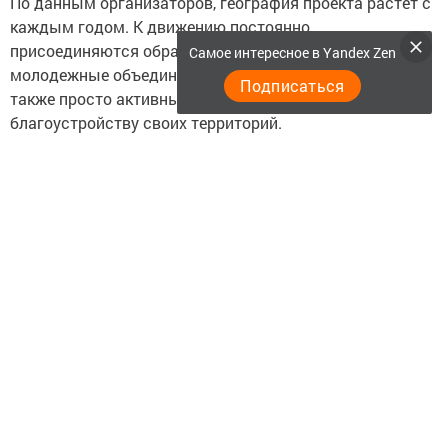
По данным организаторов, география проекта растет с
каждым годом. К движению постоянно
присоединяются образовательные учреждения,
Самое интересное в Yandex Zen
молодежные объединения, школьные лесничества, а
Подписаться
также просто активные граждане, неравнодушные к
благоустройству своих территорий.
Кто может участвовать:
Молодежные и патриотические организации;
Школы, колледжи, вузы;
Волонтерские отряды и эко-активисты;
Семьи и частные лица, желающие внести вклад в
озеленение и укрепление связей между разными
поколениями.
Для того чтобы присоединиться к посадкам,
необходимо зарегистрироваться и уточнить детали на