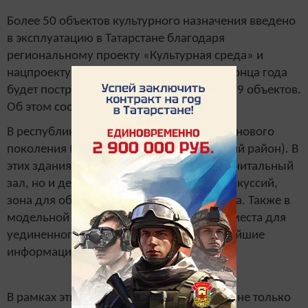
Более 50 объектов культурного назначения введено
в эксплуатацию в Татарстане благодаря
региональному проекту «Культурная среда» и
нацпроекту «Культура» в 2019 году. До конца года
будет построено и отремонтировано еще 9 объектов.
Об этом сообщает ИА «Татар-информ».
В республике появились две библиотеки нового
поколения (Зеленодольский и Кукморский район). В
этих зданиях есть не только абонемент и читальный
зал, но и детская зона, площадка для дискуссий,
зона для обмена книгами — буккроссинга. Также в
модельной библиотеке предусмотрены места для
уединенного чтения и применяются новейшие
информационные технологии.
В рамках этих двух проектов в Татарстане не только