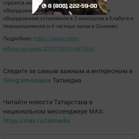
строятся новые здания, но и оснащаются
оборудованием существующие. Так, новое
оборудование установили в 2 кинозалах в Елабуге и
Новошешминске и 4 частных залах в Осиново.
Подробнее:
https://www.tatar-
inform.ru/news/2019/10/31/667101/
Следите за самым важным и интересным в
Telegram-канале
Татмедиа
Читайте новости Татарстана в
национальном мессенджере MАХ:
https://max.ru/tatmedia