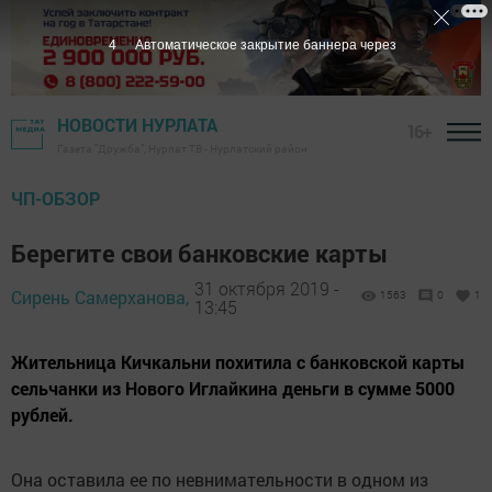
4
Автоматическое закрытие баннера через
НОВОСТИ НУРЛАТА
16+
Газета "Дружба", Нурлат ТВ - Нурлатский район
ЧП-ОБЗОР
Берегите свои банковские карты
31 октября 2019 -
Сирень Самерханова,
1563
0
1
13:45
Жительница Кичкальни похитила с банковской карты
сельчанки из Нового Иглайкина деньги в сумме 5000
рублей.
Она оставила ее по невнимательности в одном из