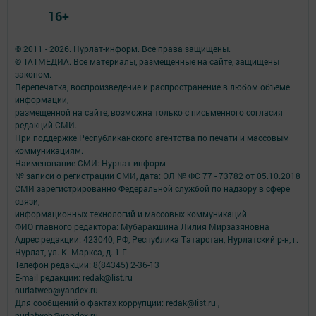
16+
© 2011 - 2026. Нурлат-⁠информ. Все права защищены.
© ТАТМЕДИА. Все материалы, размещенные на сайте, защищены
законом.
Перепечатка, воспроизведение и распространение в любом объеме
информации,
размещенной на сайте, возможна только с письменного согласия
редакций СМИ.
При поддержке Республиканского агентства по печати и массовым
коммуникациям.
Наименование СМИ: Нурлат-⁠информ
№ записи о регистрации СМИ, дата: ЭЛ № ФС 77 -⁠ 73782 от 05.10.2018
СМИ зарегистрированно Федеральной службой по надзору в сфере
связи,
информационных технологий и массовых коммуникаций
ФИО главного редактора: Мубаракшина Лилия Мирзазяновна
Адрес редакции: 423040, РФ, Республика Татарстан, Нурлатский р-н, г.
Нурлат, ул. К. Маркса, д. 1 Г
Телефон редакции: 8(84345) 2-36-13
E-mail редакции: redak@list.ru
nurlatweb@yandex.ru
Для сообщений о фактах коррупции: redak@list.ru ,
nurlatweb@yandex.ru