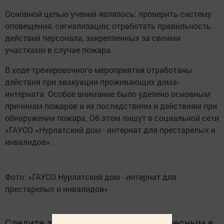
Основной целью учений являлось: проверить систему
оповещения, сигнализации; отработать правильность
действий персонала, закрепленных за своими
участками в случае пожара.
В ходе тренировочного мероприятия отработаны
действия при эвакуации проживающих дома-
интерната. Особое внимание было уделено основным
причинам пожаров и их последствиям и действиям при
обнаружении пожара. Об этом пишут в социальной сети
«ГАУСО «Нурлатский дом - интернат для престарелых и
инвалидов».
Фото: «ГАУСО Нурлатский дом - интернат для
престарелых и инвалидов»
Следите за самым важным и интересным в