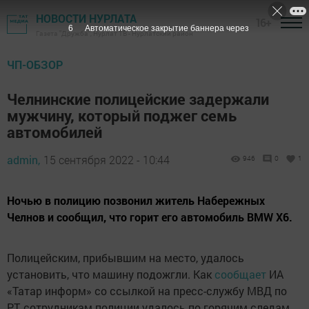
НОВОСТИ НУРЛАТА
16+
5
Автоматическое закрытие баннера через
Газета "Дружба", Нурлат ТВ - Нурлатский район
ЧП-ОБЗОР
Челнинские полицейские задержали
мужчину, который поджег семь
автомобилей
admin,
15 сентября 2022 - 10:44
946
0
1
Ночью в полицию позвонил житель Набережных
Челнов и сообщил, что горит его автомобиль BMW X6.
Полицейским, прибывшим на место, удалось
установить, что машину подожгли. Как
сообщает
ИА
«Татар информ» со ссылкой на пресс-службу МВД по
РТ, сотрудникам полиции удалось по горячим следам